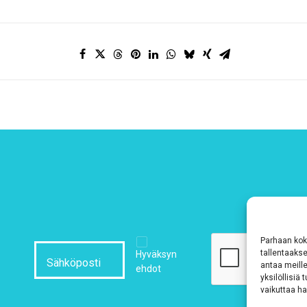
Parhaan kok
tallentaaks
Hyväksyn
antaa meille
ehdot
yksilöllisiä
vaikuttaa hai