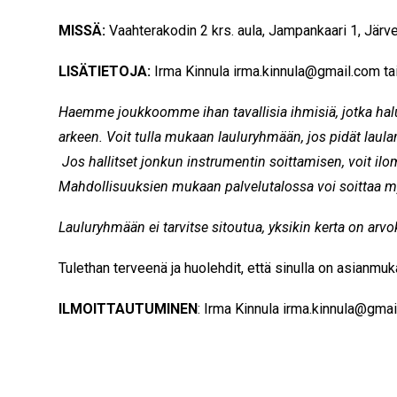
MISSÄ:
Vaahterakodin 2 krs. aula, Jampankaari 1, Järv
LISÄTIETOJA:
Irma Kinnula
irma.kinnula@gmail.com
ta
Haemme joukkoomme ihan tavallisia ihmisiä, jotka halu
arkeen. Voit tulla mukaan lauluryhmään, jos pidät laulam
Jos hallitset jonkun instrumentin soittamisen, voit il
Mahdollisuuksien mukaan palvelutalossa voi soittaa m
Lauluryhmään ei tarvitse sitoutua, yksikin kerta on arvo
Tulethan terveenä ja huolehdit, että sinulla on asianmu
ILMOITTAUTUMINEN
: Irma Kinnula
irma.kinnula@gmai