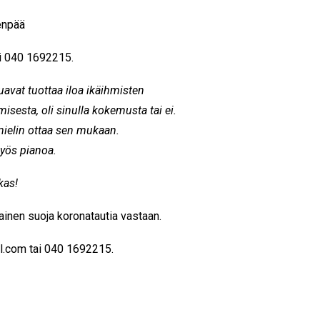
enpää
i 040 1692215.
avat tuottaa iloa ikäihmisten
isesta, oli sinulla kokemusta tai ei.
omielin ottaa sen mukaan.
yös pianoa.
kas!
kainen suoja koronatautia vastaan.
l.com
tai 040 1692215.