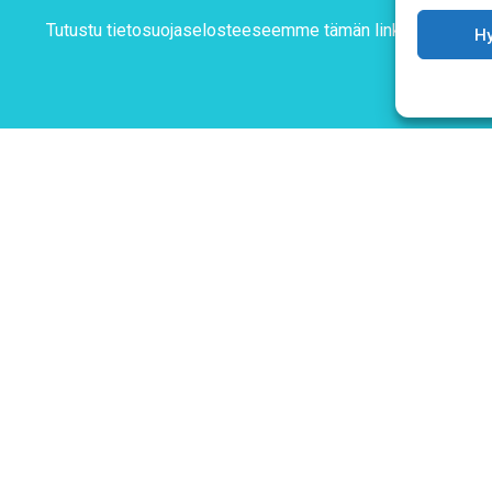
Tutustu tietosuojaselosteeseemme
tämän linkin kautta!
H
T & SIMOT
Tietosuojaseloste
Verkkolaskutustiedot
ohotelli Janne (2. kerros)
atu 10
Materiaalipankki
Järvenpää