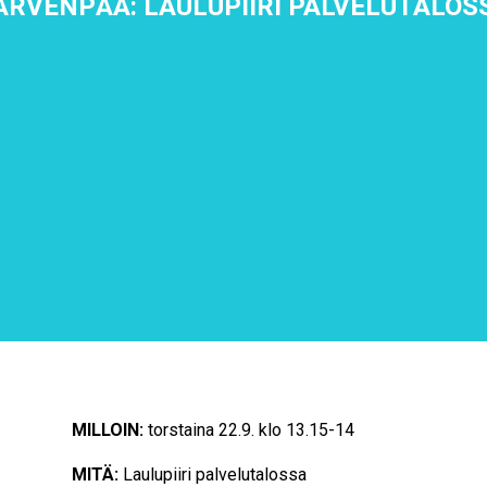
ÄRVENPÄÄ: LAULUPIIRI PALVELUTALOS
MILLOIN:
torstaina 22.9. klo 13.15-14
MITÄ:
Laulupiiri palvelutalossa