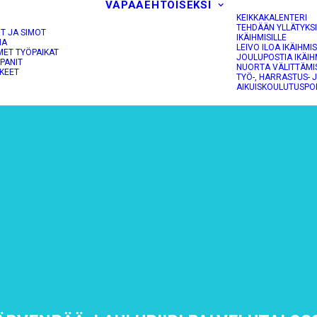
VAPAAEHTOISEKSI
KEIKKAKALENTERI
TEHDÄÄN YLLÄTYKS
OT JA SIMOT
IKÄIHMISILLE
NA
LEIVO ILOA IKÄIHMIS
MET TYÖPAIKAT
JOULUPOSTIA IKÄIH
PANIT
NUORTA VÄLITTÄMI
KEET
TYÖ-, HARRASTUS- 
AIKUISKOULUTUSPO