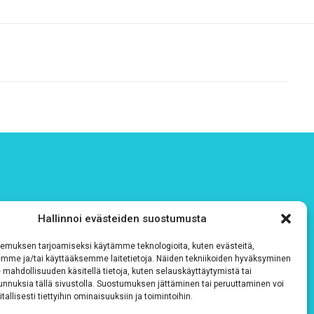
Hallinnoi evästeiden suostumusta
emuksen tarjoamiseksi käytämme teknologioita, kuten evästeitä,
emme ja/tai käyttääksemme laitetietoja. Näiden tekniikoiden hyväksyminen
 mahdollisuuden käsitellä tietoja, kuten selauskäyttäytymistä tai
 tunnuksia tällä sivustolla. Suostumuksen jättäminen tai peruuttaminen voi
tallisesti tiettyihin ominaisuuksiin ja toimintoihin.