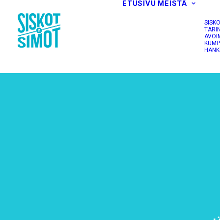
ETUSIVU
MEISTÄ
SISK
TARI
AVOI
KUMP
HANK