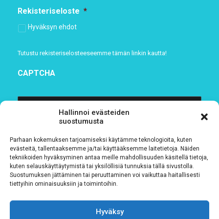
Rekisteriseloste
*
Hyväksyn ehdot
Tutustu rekisteriselosteeseemme
tämän linkin kautta!
CAPTCHA
Hallinnoi evästeiden
suostumusta
Parhaan kokemuksen tarjoamiseksi käytämme teknologioita, kuten
evästeitä, tallentaaksemme ja/tai käyttääksemme laitetietoja. Näiden
tekniikoiden hyväksyminen antaa meille mahdollisuuden käsitellä tietoja,
kuten selauskäyttäytymistä tai yksilöllisiä tunnuksia tällä sivustolla.
Suostumuksen jättäminen tai peruuttaminen voi vaikuttaa haitallisesti
tiettyihin ominaisuuksiin ja toimintoihin.
Tietosuojaseloste
Verkkolaskutustiedot
Hyväksy