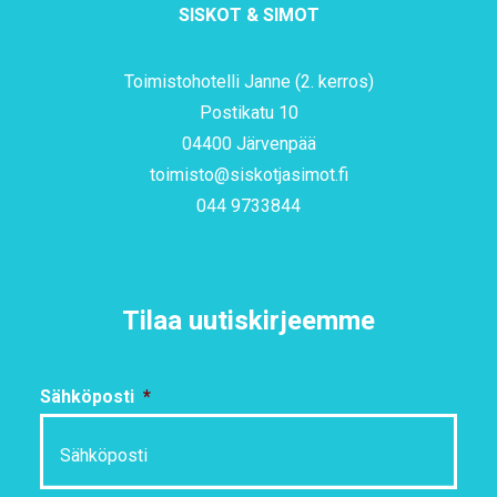
SISKOT & SIMOT
Toimistohotelli Janne (2. kerros)
Postikatu 10
04400 Järvenpää
toimisto@siskotjasimot.fi
044 9733844
Tilaa uutiskirjeemme
Sähköposti
*