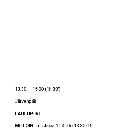
IKÄIHMISET
KOHTAAMISPAIKAT
MIESPORUKAT
YHTEYSTIEDOT
TILAA UUTISKIRJE
YHTEYDENOTTOLOMAKE
11/04/2024
13:30 — 15:00
(1h 30′)
Järvenpää
LAULUPIIRI
MILLOIN:
Torstaina 11.4
. klo 13.30-15