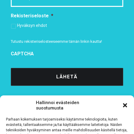
Rekisteriseloste
*
Hyväksyn ehdot
Tutustu rekisteriselosteeseemme
tämän linkin kautta!
CAPTCHA
Hallinnoi evästeiden
suostumusta
Parhaan kokemuksen tarjoamiseksi käytämme teknologioita, kuten
Tietosuojaseloste
evästeitä, tallentaaksemme ja/tai käyttääksemme laitetietoja. Näiden
tekniikoiden hyväksyminen antaa meille mahdollisuuden käsitellä tietoja,