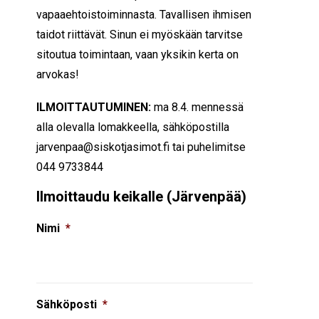
vapaaehtoistoiminnasta. Tavallisen ihmisen
taidot riittävät. Sinun ei myöskään tarvitse
sitoutua toimintaan, vaan yksikin kerta on
arvokas!
ILMOITTAUTUMINEN:
ma 8.4. mennessä
alla olevalla lomakkeella, sähköpostilla
jarvenpaa@siskotjasimot.fi tai puhelimitse
044 9733844
Ilmoittaudu keikalle (Järvenpää)
Nimi
*
Sähköposti
*