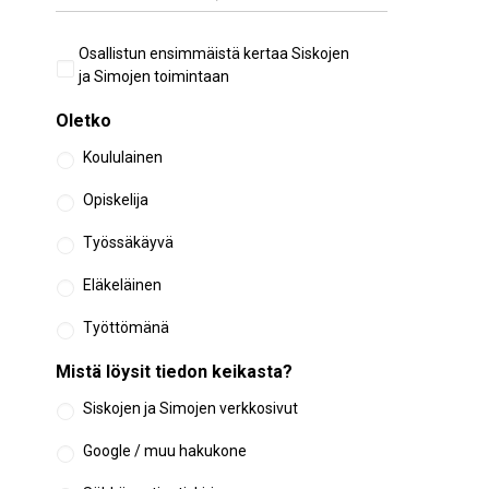
Aiempi
Osallistun ensimmäistä kertaa Siskojen
osallistuminen
ja Simojen toimintaan
Oletko
Koululainen
Opiskelija
Työssäkäyvä
Eläkeläinen
Työttömänä
Mistä löysit tiedon keikasta?
Siskojen ja Simojen verkkosivut
Google / muu hakukone