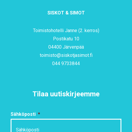
SISKOT & SIMOT
Toimistohotelli Janne (2. kerros)
Postikatu 10
04400 Järvenpää
toimisto@siskotjasimot.fi
044 9733844
Tilaa uutiskirjeemme
Sähköposti
*