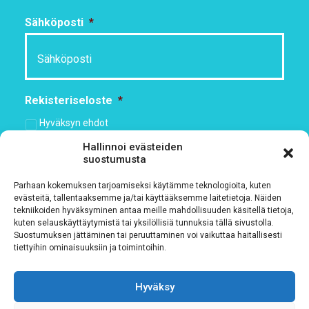
Sähköposti
*
Rekisteriseloste
*
Hyväksyn ehdot
Hallinnoi evästeiden
suostumusta
Tutustu rekisteriselosteeseemme
tämän linkin kautta!
Parhaan kokemuksen tarjoamiseksi käytämme teknologioita, kuten
CAPTCHA
evästeitä, tallentaaksemme ja/tai käyttääksemme laitetietoja. Näiden
tekniikoiden hyväksyminen antaa meille mahdollisuuden käsitellä tietoja,
kuten selauskäyttäytymistä tai yksilöllisiä tunnuksia tällä sivustolla.
Suostumuksen jättäminen tai peruuttaminen voi vaikuttaa haitallisesti
tiettyihin ominaisuuksiin ja toimintoihin.
Hyväksy