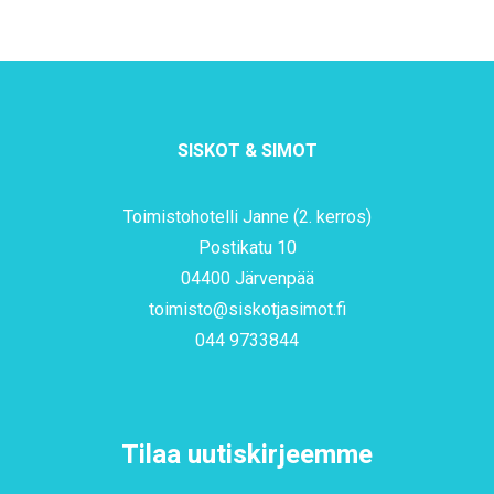
SISKOT & SIMOT
Toimistohotelli Janne (2. kerros)
Postikatu 10
04400 Järvenpää
toimisto@siskotjasimot.fi
044 9733844
Tilaa uutiskirjeemme