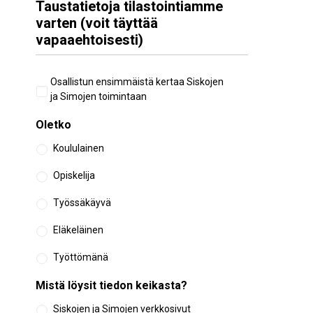
Taustatietoja tilastointiamme
varten (voit täyttää
vapaaehtoisesti)
Aiempi
Osallistun ensimmäistä kertaa Siskojen
osallistuminen
ja Simojen toimintaan
Oletko
Koululainen
Opiskelija
Työssäkäyvä
Eläkeläinen
Työttömänä
Mistä löysit tiedon keikasta?
Siskojen ja Simojen verkkosivut