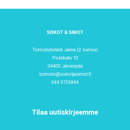
SISKOT & SIMOT
Toimistohotelli Janne (2. kerros)
Postikatu 10
04400 Järvenpää
toimisto@siskotjasimot.fi
044 9733844
Tilaa uutiskirjeemme