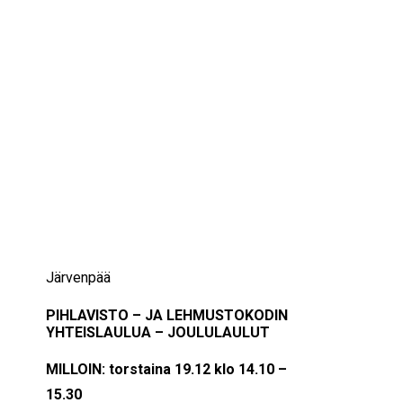
IKÄIHMISET
KOHTAAMISPAIKAT
MIESPORUKAT
YHTEYSTIEDOT
TILAA UUTISKIRJE
YHTEYDENOTTOLOMAKE
19/12/2024
14:00 — 15:30
(1h 30′)
Järvenpää
PIHLAVISTO – JA LEHMUSTOKODIN
YHTEISLAULUA – JOULULAULUT
MILLOIN: torstaina 19.12 klo 14.10 –
15.30