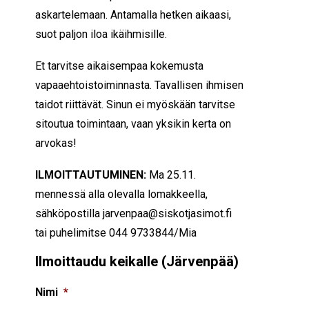
askartelemaan. Antamalla hetken aikaasi,
suot paljon iloa ikäihmisille.
Et tarvitse aikaisempaa kokemusta
vapaaehtoistoiminnasta. Tavallisen ihmisen
taidot riittävät. Sinun ei myöskään tarvitse
sitoutua toimintaan, vaan yksikin kerta on
arvokas!
ILMOITTAUTUMINEN:
Ma 25.11.
mennessä alla olevalla lomakkeella,
sähköpostilla jarvenpaa@siskotjasimot.fi
tai puhelimitse 044 9733844/Mia
Ilmoittaudu keikalle (Järvenpää)
Nimi
*