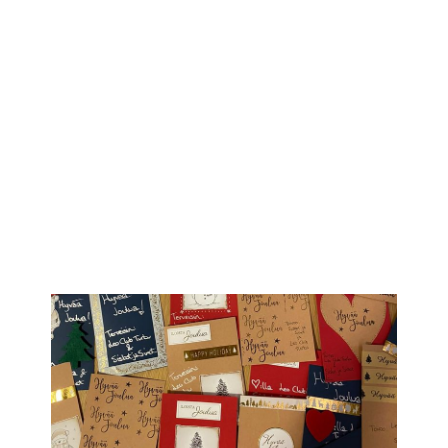
IKÄIHMISET
KOHTAAMISPAIKAT
MIESPORUKAT
YHTEYSTIEDOT
TILAA UUTISKIRJE
YHTEYDENOTTOLOMAKE