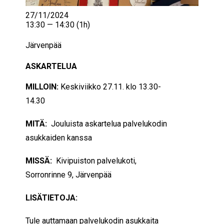
27/11/2024
13:30 — 14:30
(1h)
Järvenpää
ASKARTELUA
MILLOIN:
Keskiviikko 27.11.
klo 13.30-
14.30
MITÄ:
Jouluista askartelua palvelukodin
asukkaiden kanssa
MISSÄ:
Kivipuiston palvelukoti,
Sorronrinne 9, Järvenpää
LISÄTIETOJA:
Tule auttamaan palvelukodin asukkaita