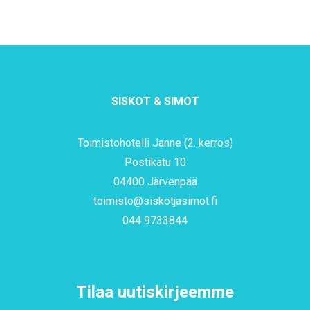
SISKOT & SIMOT
Toimistohotelli Janne (2. kerros)
Postikatu 10
04400 Järvenpää
toimisto@siskotjasimot.fi
044 9733844
Tilaa uutiskirjeemme