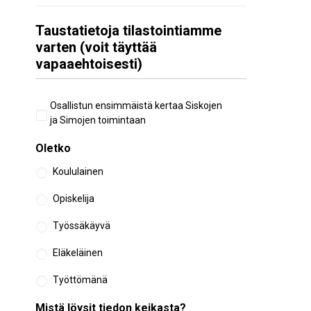
Taustatietoja tilastointiamme
varten (voit täyttää
vapaaehtoisesti)
Aiempi
Osallistun ensimmäistä kertaa Siskojen
osallistuminen
ja Simojen toimintaan
Oletko
Koululainen
Opiskelija
Työssäkäyvä
Eläkeläinen
Työttömänä
Mistä löysit tiedon keikasta?