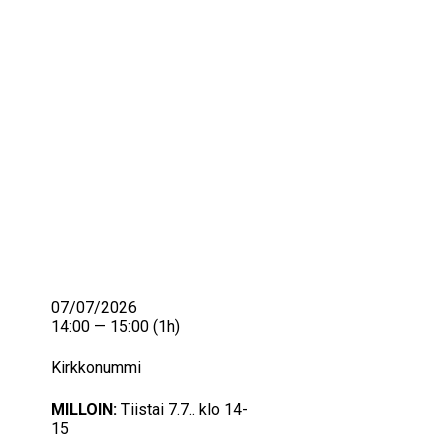
IKÄIHMISET
KOHTAAMISPAIKAT
MIESPORUKAT
YHTEYSTIEDOT
TILAA UUTISKIRJE
YHTEYDENOTTOLOMAKE
07/07/2026
14:00 — 15:00
(1h)
Kirkkonummi
MILLOIN:
Tiistai 7.7.. klo 14-
15