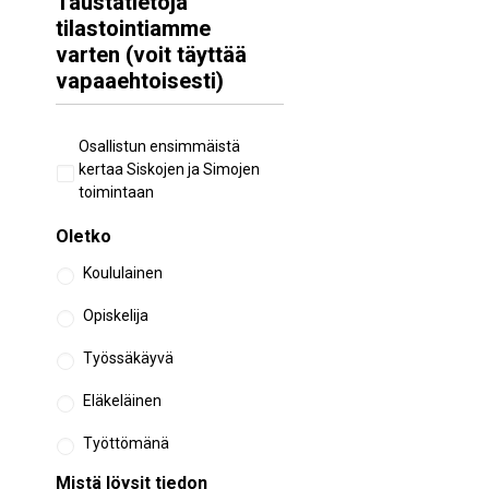
Taustatietoja
tilastointiamme
varten (voit täyttää
vapaaehtoisesti)
Aiempi
Osallistun ensimmäistä
osallistuminen
kertaa Siskojen ja Simojen
toimintaan
Oletko
Koululainen
Opiskelija
Työssäkäyvä
Eläkeläinen
Työttömänä
Mistä löysit tiedon