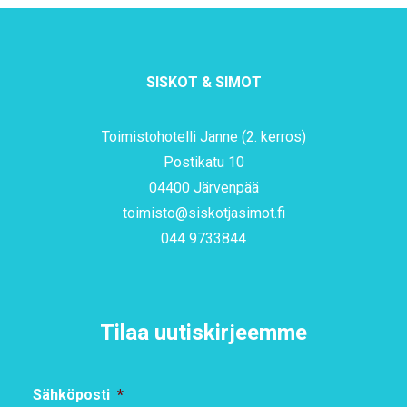
SISKOT & SIMOT
Toimistohotelli Janne (2. kerros)
Postikatu 10
04400 Järvenpää
toimisto@siskotjasimot.fi
044 9733844
Tilaa uutiskirjeemme
Sähköposti
*