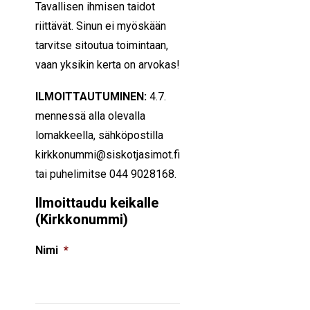
Tavallisen ihmisen taidot
riittävät. Sinun ei myöskään
tarvitse sitoutua toimintaan,
vaan yksikin kerta on arvokas!
ILMOITTAUTUMINEN:
4.7.
mennessä alla olevalla
lomakkeella, sähköpostilla
kirkkonummi@siskotjasimot.fi
tai puhelimitse 044 9028168.
Ilmoittaudu keikalle
(Kirkkonummi)
Nimi
*