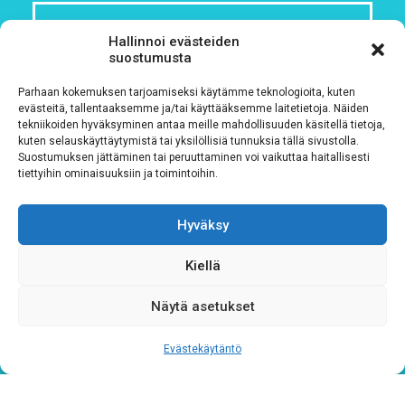
Hallinnoi evästeiden
suostumusta
Rekisteriseloste
*
Parhaan kokemuksen tarjoamiseksi käytämme teknologioita, kuten
evästeitä, tallentaaksemme ja/tai käyttääksemme laitetietoja. Näiden
Hyväksyn ehdot
tekniikoiden hyväksyminen antaa meille mahdollisuuden käsitellä tietoja,
kuten selauskäyttäytymistä tai yksilöllisiä tunnuksia tällä sivustolla.
Suostumuksen jättäminen tai peruuttaminen voi vaikuttaa haitallisesti
Tutustu rekisteriselosteeseemme
tämän linkin kautta!
tiettyihin ominaisuuksiin ja toimintoihin.
CAPTCHA
Hyväksy
Kiellä
Näytä asetukset
Evästekäytäntö