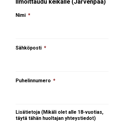
Ilmoittaudu keikalle (Järvenpää)
Nimi
*
Sähköposti
*
Puhelinnumero
*
Lisätietoja (Mikäli olet alle 18-vuotias,
täytä tähän huoltajan yhteystiedot)