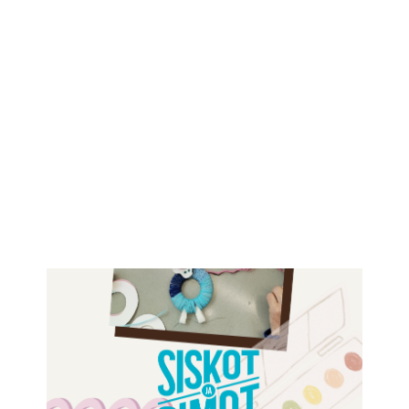
IKÄIHMISET
KOHTAAMISPAIKAT
MIESPORUKAT
YHTEYSTIEDOT
TILAA UUTISKIRJE
YHTEYDENOTTOLOMAKE