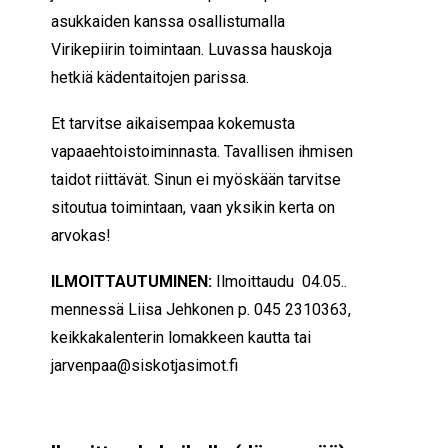
asukkaiden kanssa osallistumalla
Virikepiirin toimintaan. Luvassa hauskoja
hetkiä kädentaitojen parissa.
Et tarvitse aikaisempaa kokemusta
vapaaehtoistoiminnasta. Tavallisen ihmisen
taidot riittävät. Sinun ei myöskään tarvitse
sitoutua toimintaan, vaan yksikin kerta on
arvokas!
ILMOITTAUTUMINEN:
Ilmoittaudu 04.05..
mennessä Liisa Jehkonen p. 045 2310363,
keikkakalenterin lomakkeen kautta tai
jarvenpaa@siskotjasimot.fi