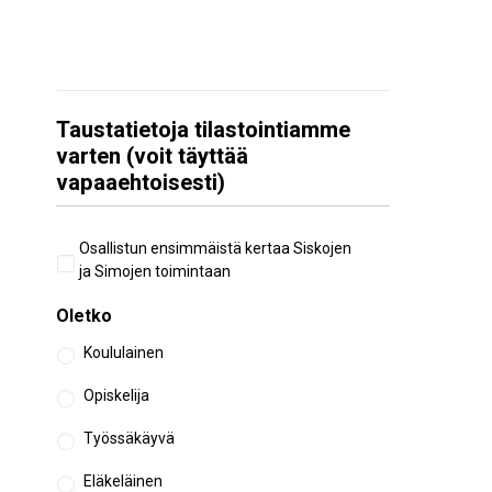
Taustatietoja tilastointiamme
varten (voit täyttää
vapaaehtoisesti)
Aiempi
Osallistun ensimmäistä kertaa Siskojen
osallistuminen
ja Simojen toimintaan
Oletko
Koululainen
Opiskelija
Työssäkäyvä
Eläkeläinen