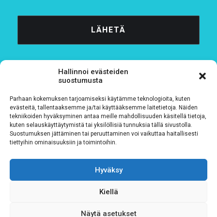
Hallinnoi evästeiden
suostumusta
Parhaan kokemuksen tarjoamiseksi käytämme teknologioita, kuten
Tietosuojaseloste
evästeitä, tallentaaksemme ja/tai käyttääksemme laitetietoja. Näiden
tekniikoiden hyväksyminen antaa meille mahdollisuuden käsitellä tietoja,
kuten selauskäyttäytymistä tai yksilöllisiä tunnuksia tällä sivustolla.
Verkkolaskutustiedot
Suostumuksen jättäminen tai peruuttaminen voi vaikuttaa haitallisesti
tiettyihin ominaisuuksiin ja toimintoihin.
Materiaalipankki
Hyväksy
Kiellä
Näytä asetukset