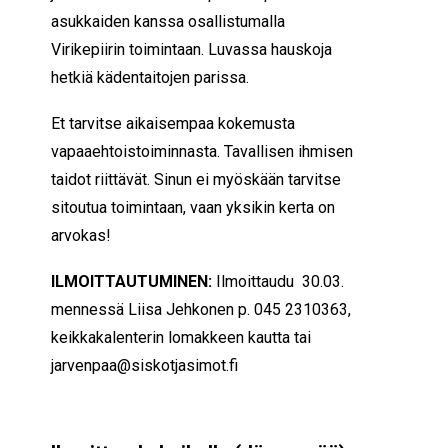
asukkaiden kanssa osallistumalla
Virikepiirin toimintaan. Luvassa hauskoja
hetkiä kädentaitojen parissa.
Et tarvitse aikaisempaa kokemusta
vapaaehtoistoiminnasta. Tavallisen ihmisen
taidot riittävät. Sinun ei myöskään tarvitse
sitoutua toimintaan, vaan yksikin kerta on
arvokas!
ILMOITTAUTUMINEN:
Ilmoittaudu 30.03.
mennessä Liisa Jehkonen p. 045 2310363,
keikkakalenterin lomakkeen kautta tai
jarvenpaa@siskotjasimot.fi