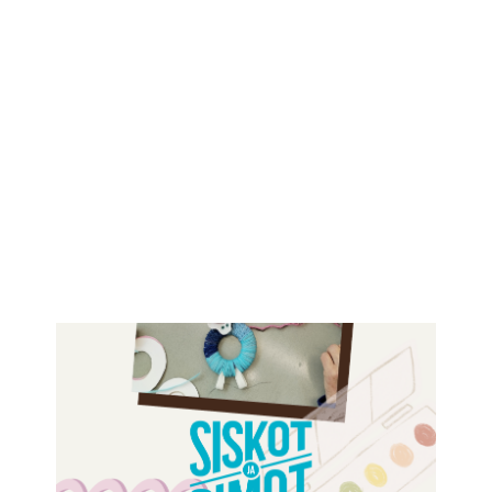
IKÄIHMISET
KOHTAAMISPAIKAT
MIESPORUKAT
YHTEYSTIEDOT
TILAA UUTISKIRJE
YHTEYDENOTTOLOMAKE