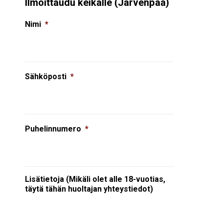
Ilmoittaudu keikalle (Järvenpää)
Nimi
*
Sähköposti
*
Puhelinnumero
*
Lisätietoja (Mikäli olet alle 18-vuotias,
täytä tähän huoltajan yhteystiedot)