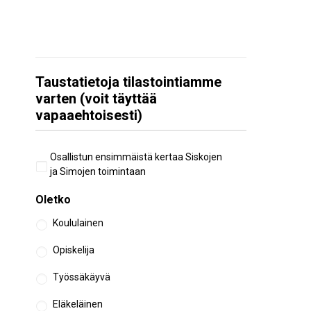
Taustatietoja tilastointiamme
varten (voit täyttää
vapaaehtoisesti)
Aiempi
Osallistun ensimmäistä kertaa Siskojen
osallistuminen
ja Simojen toimintaan
Oletko
Koululainen
Opiskelija
Työssäkäyvä
Eläkeläinen