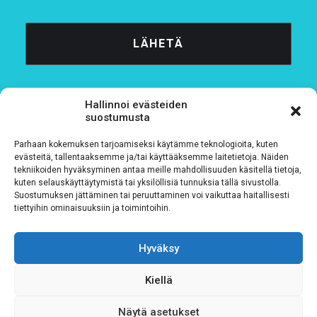
Hallinnoi evästeiden
suostumusta
Parhaan kokemuksen tarjoamiseksi käytämme teknologioita, kuten
Tietosuojaseloste
evästeitä, tallentaaksemme ja/tai käyttääksemme laitetietoja. Näiden
tekniikoiden hyväksyminen antaa meille mahdollisuuden käsitellä tietoja,
kuten selauskäyttäytymistä tai yksilöllisiä tunnuksia tällä sivustolla.
Verkkolaskutustiedot
Suostumuksen jättäminen tai peruuttaminen voi vaikuttaa haitallisesti
tiettyihin ominaisuuksiin ja toimintoihin.
Materiaalipankki
Hyväksy
Kiellä
Näytä asetukset