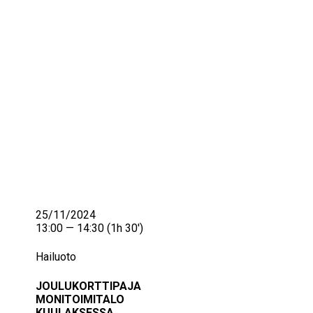
IKÄIHMISET
KOHTAAMISPAIKAT
MIESPORUKAT
YHTEYSTIEDOT
TILAA UUTISKIRJE
YHTEYDENOTTOLOMAKE
25/11/2024
13:00 — 14:30
(1h 30′)
Hailuoto
JOULUKORTTIPAJA
MONITOIMITALO
KUULAKSESSA