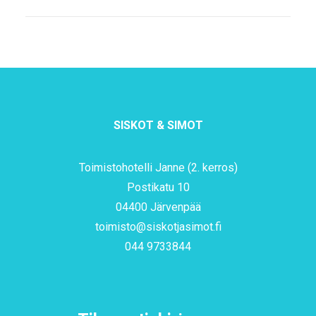
SISKOT & SIMOT
Toimistohotelli Janne (2. kerros)
Postikatu 10
04400 Järvenpää
toimisto@siskotjasimot.fi
044 9733844