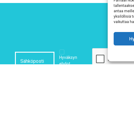
Parhaan kok
tallentaaks
antaa meille
yksilöllisiä
vaikuttaa hai
H
Hyväksyn
ehdot
Tutustu tietosuojaselosteeseemme
tämän linkin kautta!