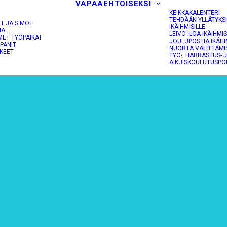
VAPAAEHTOISEKSI
KEIKKAKALENTERI
TEHDÄÄN YLLÄTYKS
OT JA SIMOT
IKÄIHMISILLE
NA
LEIVO ILOA IKÄIHMIS
MET TYÖPAIKAT
JOULUPOSTIA IKÄIH
PANIT
NUORTA VÄLITTÄMI
KEET
TYÖ-, HARRASTUS- 
AIKUISKOULUTUSPO