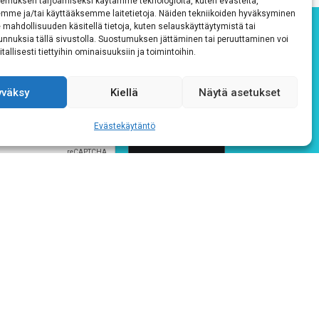
emuksen tarjoamiseksi käytämme teknologioita, kuten evästeitä,
emme ja/tai käyttääksemme laitetietoja. Näiden tekniikoiden hyväksyminen
 mahdollisuuden käsitellä tietoja, kuten selauskäyttäytymistä tai
 tunnuksia tällä sivustolla. Suostumuksen jättäminen tai peruuttaminen voi
tallisesti tiettyihin ominaisuuksiin ja toimintoihin.
yväksy
Kiellä
Näytä asetukset
Evästekäytäntö