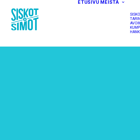
ETUSIVU
MEISTÄ
SISK
TARI
AVOI
KUMP
HANK