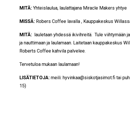
MITÄ:
Yhteislaulua, laulattajana Miracle Makers yhtye
MISSÄ:
Robers Coffee lavalla , Kauppakeskus Willass
MITÄ:
lauletaan yhdessä ikivihreitä. Tule viihtymään 
ja nauttimaan ja laulamaan. Laitetaan kauppakeskus Wi
Roberts Coffee kahvila palvelee.
Tervetuloa mukaan laulamaan!
LISÄTIETOJA:
meili: hyvinkaa@siskotjasimot.fi tai pu
15)