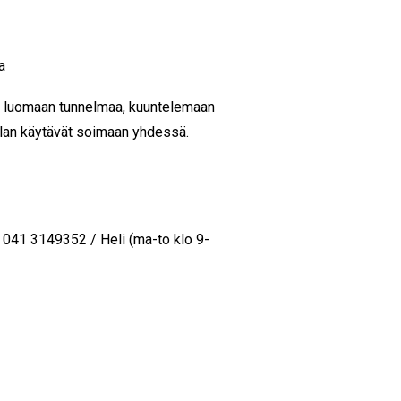
a
ja luomaan tunnelmaa, kuuntelemaan
llan käytävät soimaan yhdessä.
h 041 3149352 / Heli (ma-to klo 9-