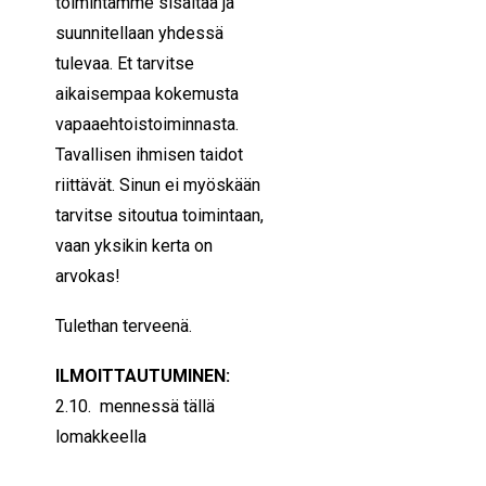
toimintamme sisältää ja
suunnitellaan yhdessä
tulevaa. Et tarvitse
aikaisempaa kokemusta
vapaaehtoistoiminnasta.
Tavallisen ihmisen taidot
riittävät. Sinun ei myöskään
tarvitse sitoutua toimintaan,
vaan yksikin kerta on
arvokas!
Tulethan terveenä.
ILMOITTAUTUMINEN:
2.10. mennessä tällä
lomakkeella