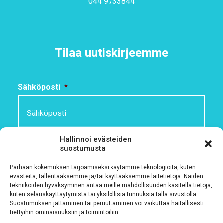
044 9733844
Tilaa uutiskirjeemme
Sähköposti
*
Hallinnoi evästeiden
Rekisteriseloste
*
suostumusta
Hyväksyn ehdot
Parhaan kokemuksen tarjoamiseksi käytämme teknologioita, kuten
evästeitä, tallentaaksemme ja/tai käyttääksemme laitetietoja. Näiden
tekniikoiden hyväksyminen antaa meille mahdollisuuden käsitellä tietoja,
Tutustu rekisteriselosteeseemme
tämän linkin kautta!
kuten selauskäyttäytymistä tai yksilöllisiä tunnuksia tällä sivustolla.
Suostumuksen jättäminen tai peruuttaminen voi vaikuttaa haitallisesti
CAPTCHA
tiettyihin ominaisuuksiin ja toimintoihin.