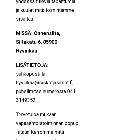
yhdessä tulevia tapahtumia
ja kuulet mitä toimintamme
sisältää
MISSÄ: Onnensilta,
Siltakatu 6, 05900
Hyvinkää
LISÄTIETOJA:
sähköpostilla
hyvinkaa@siskotjasimot.fi,
puhelimitse numerosta 041
3149352
Tervetuloa mukaan
vapaaehtoistoiminnan popup
-iltaan Kerromme mitä