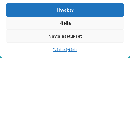
Hyväksy
Kiellä
Näytä asetukset
Evästekäytäntö
Tietosuojaseloste
Verkkolaskutustiedot
Materiaalipankki