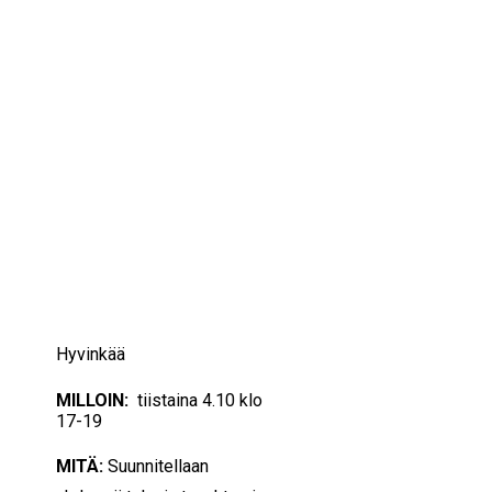
IKÄIHMISET
KOHTAAMISPAIKAT
MIESPORUKAT
YHTEYSTIEDOT
TILAA UUTISKIRJE
YHTEYDENOTTOLOMAKE
04/10/2022
17:00 — 19:00
(2h)
Hyvinkää
MILLOIN:
tiistaina 4.10 klo
17-19
MITÄ:
Suunnitellaan