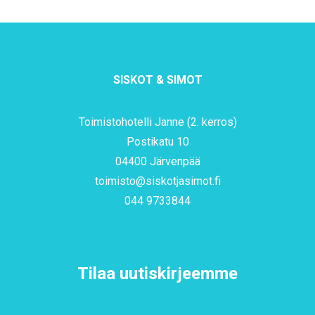
SISKOT & SIMOT
Toimistohotelli Janne (2. kerros)
Postikatu 10
04400 Järvenpää
toimisto@siskotjasimot.fi
044 9733844
Tilaa uutiskirjeemme