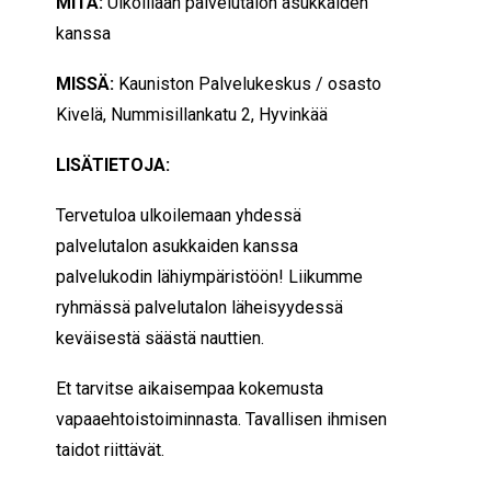
MITÄ:
Ulkoillaan palvelutalon asukkaiden
kanssa
MISSÄ:
Kauniston Palvelukeskus / osasto
Kivelä, Nummisillankatu 2, Hyvinkää
LISÄTIETOJA:
Tervetuloa ulkoilemaan yhdessä
palvelutalon asukkaiden kanssa
palvelukodin lähiympäristöön! Liikumme
ryhmässä palvelutalon läheisyydessä
keväisestä säästä nauttien.
Et tarvitse aikaisempaa kokemusta
vapaaehtoistoiminnasta. Tavallisen ihmisen
taidot riittävät.