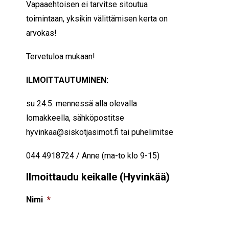
Vapaaehtoisen ei tarvitse sitoutua
toimintaan, yksikin välittämisen kerta on
arvokas!
Tervetuloa mukaan!
ILMOITTAUTUMINEN:
su 24.5. mennessä
alla olevalla
lomakkeella, sähköpostitse
hyvinkaa@siskotjasimot.fi tai puhelimitse
044 4918724 / Anne (ma-to klo 9-15)
Ilmoittaudu keikalle (Hyvinkää)
Nimi
*