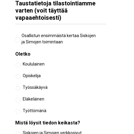
Taustatietoja tilastointiamme
varten (voit täyttää
vapaaehtoisesti)
Aiempi
Osallistun ensimmäistä kertaa Siskojen
osallistuminen
ja Simojen toimintaan
Oletko
Koululainen
Opiskelija
Työssäkäyvä
Eläkeläinen
Työttömänä
Mistä löysit tiedon keikasta?
Siskojen ja Simojen verkkosivut