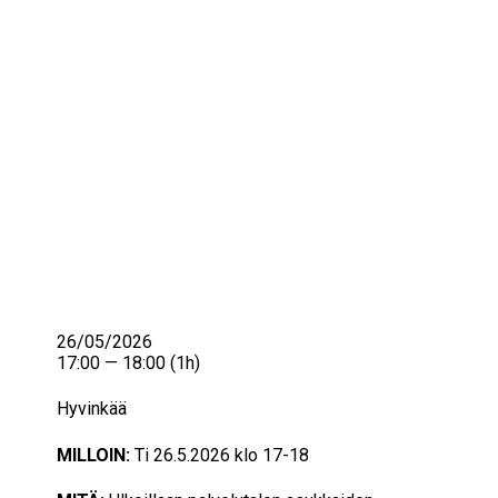
IKÄIHMISET
KOHTAAMISPAIKAT
MIESPORUKAT
YHTEYSTIEDOT
TILAA UUTISKIRJE
YHTEYDENOTTOLOMAKE
26/05/2026
17:00 — 18:00
(1h)
Hyvinkää
MILLOIN:
Ti 26.5.2026 klo 17-18