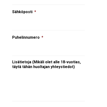
Sähköposti
*
Puhelinnumero
*
Lisätietoja (Mikäli olet alle 18-vuotias,
täytä tähän huoltajan yhteystiedot)