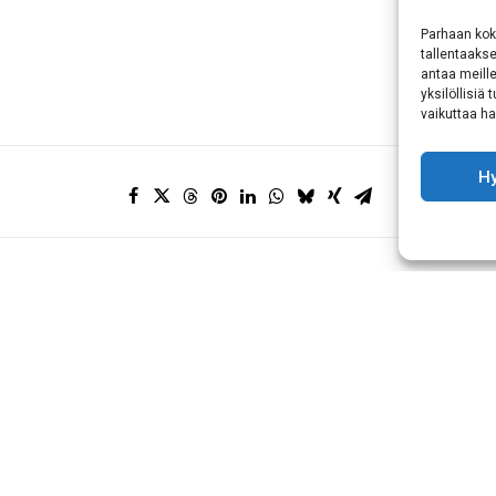
Parhaan kok
tallentaaks
antaa meille
yksilöllisiä
vaikuttaa hai
H