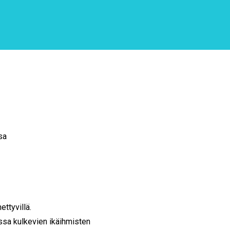
sa
ttyvillä.
nssa kulkevien ikäihmisten