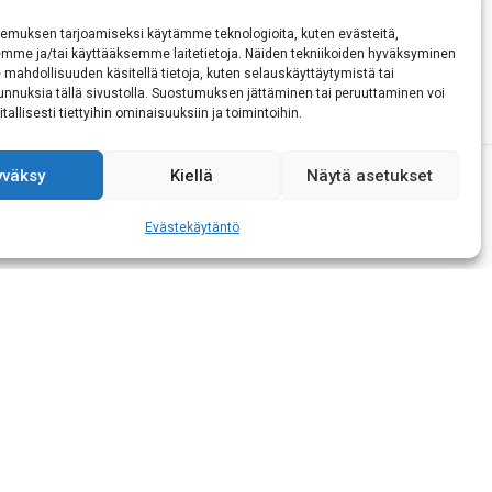
emuksen tarjoamiseksi käytämme teknologioita, kuten evästeitä,
emme ja/tai käyttääksemme laitetietoja. Näiden tekniikoiden hyväksyminen
 mahdollisuuden käsitellä tietoja, kuten selauskäyttäytymistä tai
 tunnuksia tällä sivustolla. Suostumuksen jättäminen tai peruuttaminen voi
tallisesti tiettyihin ominaisuuksiin ja toimintoihin.
yväksy
Kiellä
Näytä asetukset
Evästekäytäntö