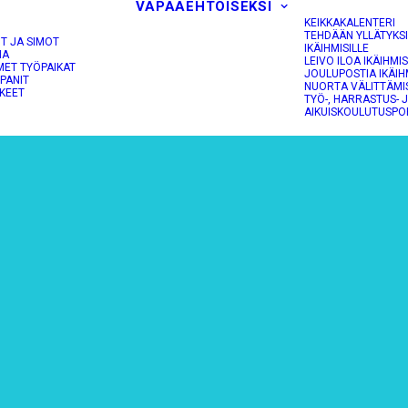
VAPAAEHTOISEKSI
KEIKKAKALENTERI
TEHDÄÄN YLLÄTYKS
OT JA SIMOT
IKÄIHMISILLE
NA
LEIVO ILOA IKÄIHMIS
MET TYÖPAIKAT
JOULUPOSTIA IKÄIH
PANIT
NUORTA VÄLITTÄMI
KEET
TYÖ-, HARRASTUS- 
AIKUISKOULUTUSPO