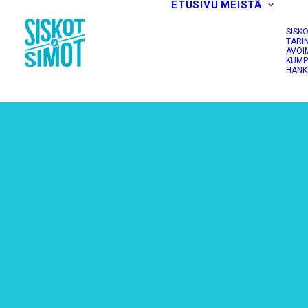
ETUSIVU
MEISTÄ
SISK
TARI
AVOI
KUMP
HANK