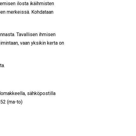
kemisen ilosta ikäihmisten
iden merkeissä. Kohdataan
nnasta. Tavallisen ihmisen
oimintaan, vaan yksikin kerta on
ta.
lomakkeella, sähköpostilla
352 (ma-to)