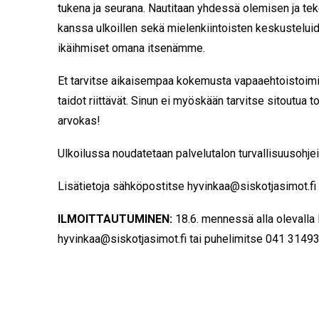
tukena ja seurana. Nautitaan yhdessä olemisen ja te
kanssa ulkoillen sekä mielenkiintoisten keskustelu
ikäihmiset omana itsenämme.
Et tarvitse aikaisempaa kokemusta vapaaehtoistoimi
taidot riittävät. Sinun ei myöskään tarvitse sitoutua t
arvokas!
Ulkoilussa noudatetaan palvelutalon turvallisuusohjei
Lisätietoja sähköpostitse hyvinkaa@siskotjasimot.fi
ILMOITTAUTUMINEN:
18.6. mennessä alla olevalla 
hyvinkaa@siskotjasimot.fi tai puhelimitse 041 3149