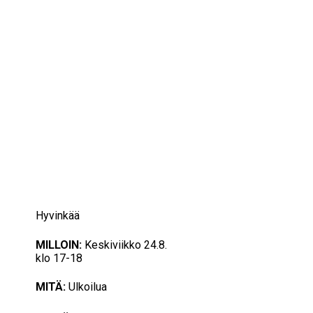
IKÄIHMISET
KOHTAAMISPAIKAT
MIESPORUKAT
YHTEYSTIEDOT
TILAA UUTISKIRJE
YHTEYDENOTTOLOMAKE
24/08/2022
17:00 — 18:00
(1h)
Hyvinkää
MILLOIN:
Keskiviikko 24.8.
klo 17-18
MITÄ:
Ulkoilua