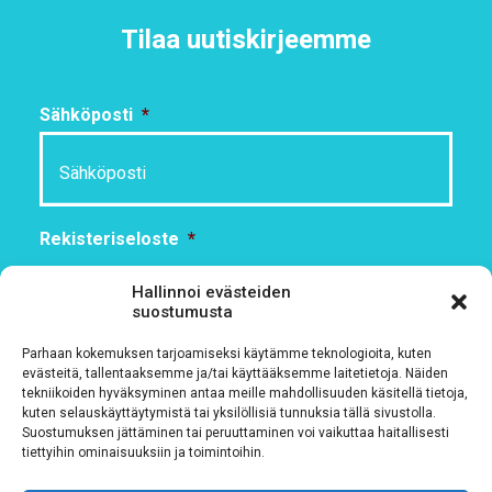
Tilaa uutiskirjeemme
Sähköposti
*
Rekisteriseloste
*
Hyväksyn ehdot
Hallinnoi evästeiden
suostumusta
Tutustu rekisteriselosteeseemme
tämän linkin kautta!
Parhaan kokemuksen tarjoamiseksi käytämme teknologioita, kuten
evästeitä, tallentaaksemme ja/tai käyttääksemme laitetietoja. Näiden
CAPTCHA
tekniikoiden hyväksyminen antaa meille mahdollisuuden käsitellä tietoja,
kuten selauskäyttäytymistä tai yksilöllisiä tunnuksia tällä sivustolla.
Suostumuksen jättäminen tai peruuttaminen voi vaikuttaa haitallisesti
tiettyihin ominaisuuksiin ja toimintoihin.