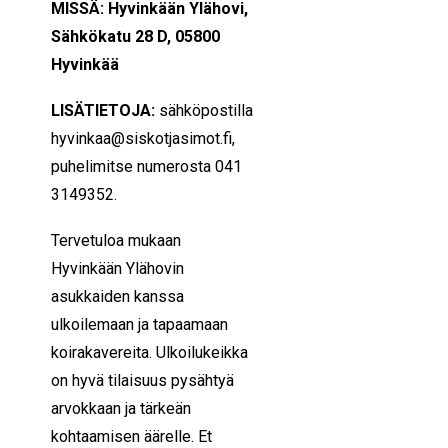
MISSÄ: Hyvinkään Ylähovi,
Sähkökatu 28 D, 05800
Hyvinkää
LISÄTIETOJA:
sähköpostilla
hyvinkaa@siskotjasimot.fi,
puhelimitse numerosta 041
3149352.
Tervetuloa mukaan
Hyvinkään Ylähovin
asukkaiden kanssa
ulkoilemaan ja tapaamaan
koirakavereita. Ulkoilukeikka
on hyvä tilaisuus pysähtyä
arvokkaan ja tärkeän
kohtaamisen äärelle. Et