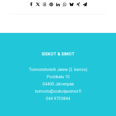
SISKOT & SIMOT
Toimistohotelli Janne (2. kerros)
Postikatu 10
04400 Järvenpää
toimisto@siskotjasimot.fi
044 9733844