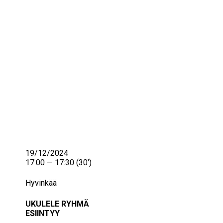
IKÄIHMISET
KOHTAAMISPAIKAT
MIESPORUKAT
YHTEYSTIEDOT
TILAA UUTISKIRJE
YHTEYDENOTTOLOMAKE
19/12/2024
17:00 — 17:30
(30′)
Hyvinkää
UKULELE RYHMÄ
ESIINTYY