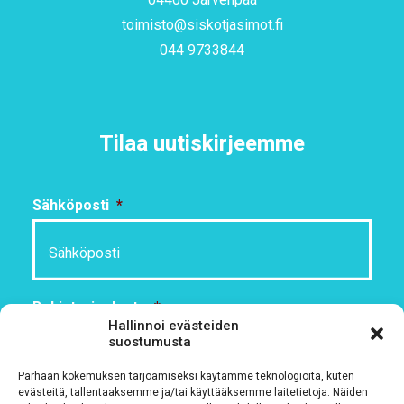
toimisto@siskotjasimot.fi
044 9733844
Tilaa uutiskirjeemme
Sähköposti
*
Rekisteriseloste
*
Hallinnoi evästeiden
Hyväksyn ehdot
suostumusta
Parhaan kokemuksen tarjoamiseksi käytämme teknologioita, kuten
Tutustu rekisteriselosteeseemme
tämän linkin kautta!
evästeitä, tallentaaksemme ja/tai käyttääksemme laitetietoja. Näiden