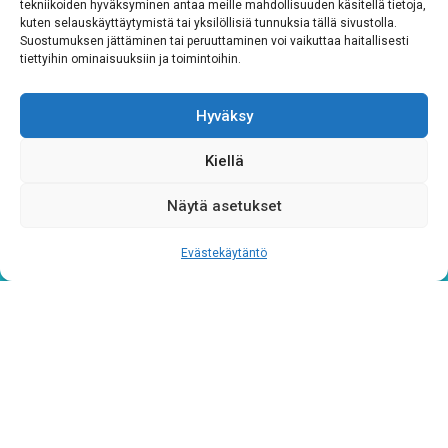
tekniikoiden hyväksyminen antaa meille mahdollisuuden käsitellä tietoja,
CAPTCHA
kuten selauskäyttäytymistä tai yksilöllisiä tunnuksia tällä sivustolla.
Suostumuksen jättäminen tai peruuttaminen voi vaikuttaa haitallisesti
tiettyihin ominaisuuksiin ja toimintoihin.
Hyväksy
Kiellä
Näytä asetukset
Tietosuojaseloste
Evästekäytäntö
Verkkolaskutustiedot
Materiaalipankki