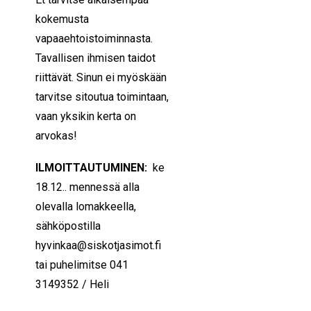
kokemusta
vapaaehtoistoiminnasta.
Tavallisen ihmisen taidot
riittävät. Sinun ei myöskään
tarvitse sitoutua toimintaan,
vaan yksikin kerta on
arvokas!
ILMOITTAUTUMINEN:
ke
18.12.. mennessä alla
olevalla lomakkeella,
sähköpostilla
hyvinkaa@siskotjasimot.fi
tai puhelimitse 041
3149352 / Heli