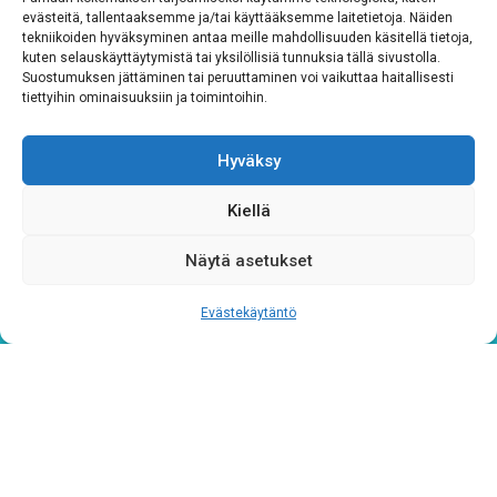
evästeitä, tallentaaksemme ja/tai käyttääksemme laitetietoja. Näiden
tekniikoiden hyväksyminen antaa meille mahdollisuuden käsitellä tietoja,
kuten selauskäyttäytymistä tai yksilöllisiä tunnuksia tällä sivustolla.
Suostumuksen jättäminen tai peruuttaminen voi vaikuttaa haitallisesti
tiettyihin ominaisuuksiin ja toimintoihin.
Hyväksy
Tietosuojaseloste
Kiellä
Verkkolaskutustiedot
Näytä asetukset
Materiaalipankki
Evästekäytäntö