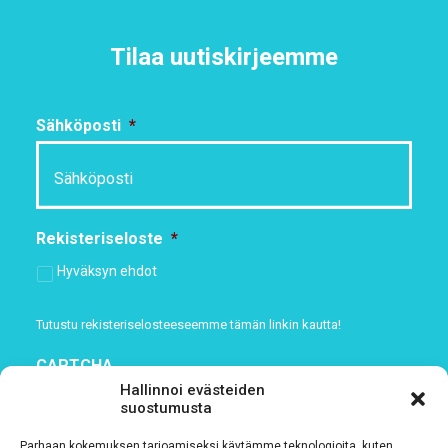
Tilaa uutiskirjeemme
Sähköposti
*
Rekisteriseloste
*
Hyväksyn ehdot
Tutustu rekisteriselosteeseemme
tämän linkin kautta!
CAPTCHA
Hallinnoi evästeiden
suostumusta
Parhaan kokemuksen tarjoamiseksi käytämme teknologioita, kuten