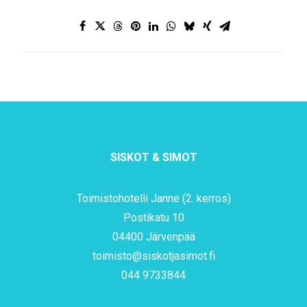
SISKOT & SIMOT
Toimistohotelli Janne (2. kerros)
Postikatu 10
04400 Järvenpää
toimisto@siskotjasimot.fi
044 9733844