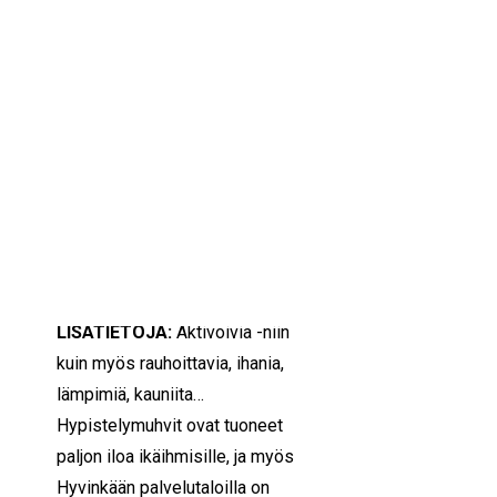
IKÄIHMISET
KOHTAAMISPAIKAT
01/08/2022 — 28/10/2022
09:00 — 12:00
(2115h)
MIESPORUKAT
YHTEYSTIEDOT
Hyvinkää
TILAA UUTISKIRJE
YHTEYDENOTTOLOMAKE
MILLOIN:
1
.8.-28.10.2022
MITÄ:
Hypistelymuhveja
ikäihmisille
MISSÄ:
Hyvinkää
LISÄTIETOJA:
Aktivoivia -niin
kuin myös rauhoittavia, ihania,
lämpimiä, kauniita…
Hypistelymuhvit ovat tuoneet
paljon iloa ikäihmisille, ja myös
Hyvinkään palvelutaloilla on