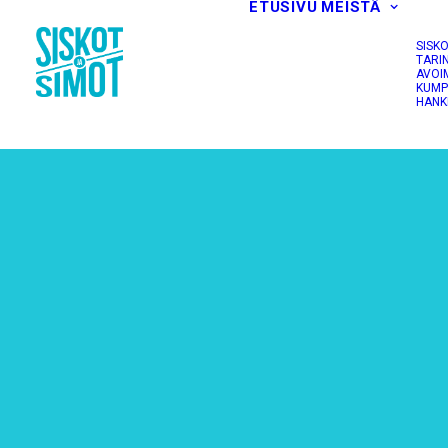
ETUSIVU
MEISTÄ
SISK
TARI
AVOI
KUMP
HANK