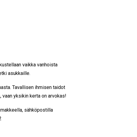
kustellaan vaikka vanhoista
tki asukkaille.
sta. Tavallisen ihmisen taidot
n, vaan yksikin kerta on arvokas!
omakkeella, sähköpostilla
2