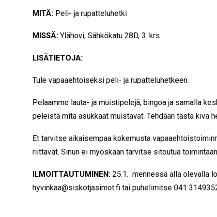
MITÄ:
Peli- ja rupatteluhetki
MISSÄ:
Ylähovi, Sähkökatu 28D, 3. krs
LISÄTIETOJA:
Tule vapaaehtoiseksi peli- ja rupatteluhetkeen.
Pelaamme lauta- ja muistipelejä, bingoa ja samalla kes
peleistä mitä asukkaat muistavat. Tehdään tästä kiva he
Et tarvitse aikaisempaa kokemusta vapaaehtoistoiminna
riittävät. Sinun ei myöskään tarvitse sitoutua toimintaa
ILMOITTAUTUMINEN:
25.1. mennessä alla olevalla l
hyvinkaa@siskotjasimot.fi tai puhelimitse 041 314935