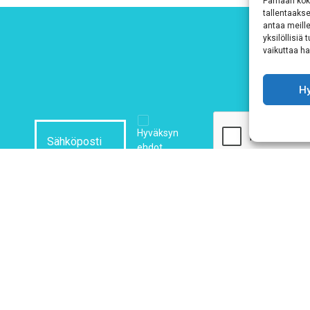
Parhaan kok
tallentaaks
antaa meille
yksilöllisiä
vaikuttaa hai
H
Hyväksyn
ehdot
Tutustu tietosuojaselosteeseemme
tämän linkin kautta!