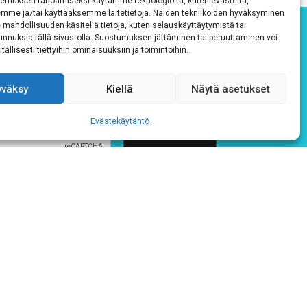
emuksen tarjoamiseksi käytämme teknologioita, kuten evästeitä,
emme ja/tai käyttääksemme laitetietoja. Näiden tekniikoiden hyväksyminen
 mahdollisuuden käsitellä tietoja, kuten selauskäyttäytymistä tai
 tunnuksia tällä sivustolla. Suostumuksen jättäminen tai peruuttaminen voi
tallisesti tiettyihin ominaisuuksiin ja toimintoihin.
yväksy
Kiellä
Näytä asetukset
Evästekäytäntö