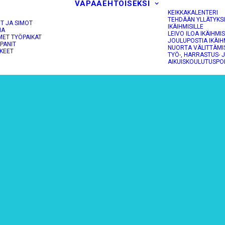
VAPAAEHTOISEKSI
KEIKKAKALENTERI
TEHDÄÄN YLLÄTYKS
OT JA SIMOT
IKÄIHMISILLE
NA
LEIVO ILOA IKÄIHMIS
MET TYÖPAIKAT
JOULUPOSTIA IKÄIH
PANIT
NUORTA VÄLITTÄMI
KEET
TYÖ-, HARRASTUS- 
AIKUISKOULUTUSPO