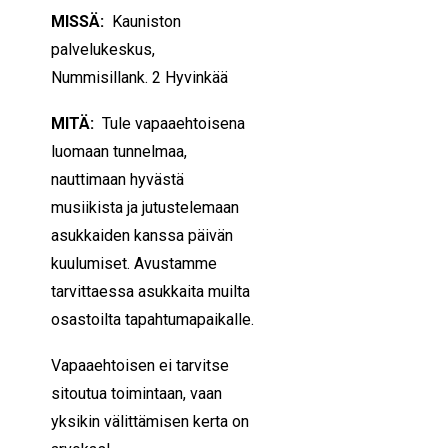
MISSÄ:
Kauniston
palvelukeskus,
Nummisillank. 2 Hyvinkää
MITÄ:
Tule vapaaehtoisena
luomaan tunnelmaa,
nauttimaan hyvästä
musiikista ja jutustelemaan
asukkaiden kanssa päivän
kuulumiset. Avustamme
tarvittaessa asukkaita muilta
osastoilta tapahtumapaikalle.
Vapaaehtoisen ei tarvitse
sitoutua toimintaan, vaan
yksikin välittämisen kerta on