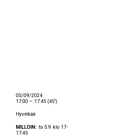
IKÄIHMISET
KOHTAAMISPAIKAT
MIESPORUKAT
YHTEYSTIEDOT
TILAA UUTISKIRJE
YHTEYDENOTTOLOMAKE
05/09/2024
17:00 — 17:45
(45′)
Hyvinkää
MILLOIN:
to 5.9. klo 17-
17:45