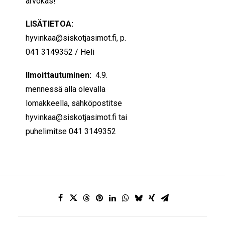
arvokas!
LISÄTIETOA:
hyvinkaa@siskotjasimot.fi, p.
041 3149352 / Heli
Ilmoittautuminen:
4.9.
mennessä alla olevalla
lomakkeella, sähköpostitse
hyvinkaa@siskotjasimot.fi tai
puhelimitse 041 3149352