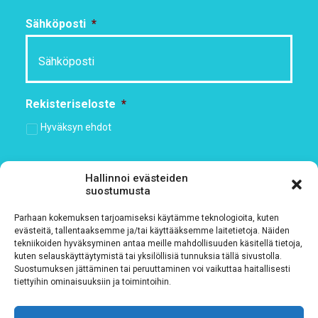
Sähköposti
*
Rekisteriseloste
*
Hyväksyn ehdot
Tutustu rekisteriselosteeseemme
tämän linkin kautta!
Hallinnoi evästeiden
suostumusta
CAPTCHA
Parhaan kokemuksen tarjoamiseksi käytämme teknologioita, kuten
evästeitä, tallentaaksemme ja/tai käyttääksemme laitetietoja. Näiden
tekniikoiden hyväksyminen antaa meille mahdollisuuden käsitellä tietoja,
kuten selauskäyttäytymistä tai yksilöllisiä tunnuksia tällä sivustolla.
Suostumuksen jättäminen tai peruuttaminen voi vaikuttaa haitallisesti
tiettyihin ominaisuuksiin ja toimintoihin.