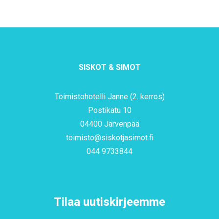
SISKOT & SIMOT
Toimistohotelli Janne (2. kerros)
Postikatu 10
04400 Järvenpää
toimisto@siskotjasimot.fi
044 9733844
Tilaa uutiskirjeemme