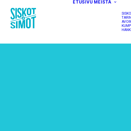
ETUSIVU
MEISTÄ
SISK
TARI
AVOI
KUMP
HANK