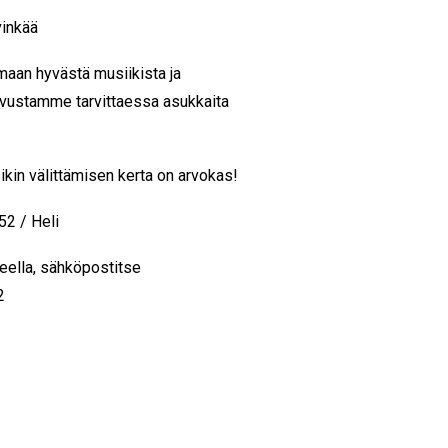
vinkää
maan hyvästä musiikista ja
Avustamme tarvittaessa asukkaita
ikin välittämisen kerta on arvokas!
52 / Heli
eella, sähköpostitse
2