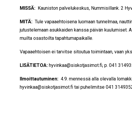
MISSÄ:
Kauniston palvelukeskus, Nummisillank. 2 Hy
MITÄ:
Tule vapaaehtoisena luomaan tunnelmaa, nautti
jutustelemaan asukkaiden kanssa päivän kuulumiset. 
muilta osastoilta tapahtumapaikalle.
Vapaaehtoisen ei tarvitse sitoutua toimintaan, vaan yks
LISÄTIETOA:
hyvinkaa@siskotjasimot.fi, p. 041 31493
Ilmoittautuminen:
4.9. mennessä alla olevalla lomakk
hyvinkaa@siskotjasimot.fi tai puhelimitse 041 314935