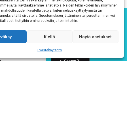
emuksen tarjoamiseksi käytämme teknologioita, kuten evästeitä,
emme ja/tai käyttääksemme laitetietoja. Näiden tekniikoiden hyväksyminen
 mahdollisuuden käsitellä tietoja, kuten selauskäyttäytymistä tai
 tunnuksia tällä sivustolla. Suostumuksen jättäminen tai peruuttaminen voi
tallisesti tiettyihin ominaisuuksiin ja toimintoihin.
yväksy
Kiellä
Näytä asetukset
Evästekäytäntö