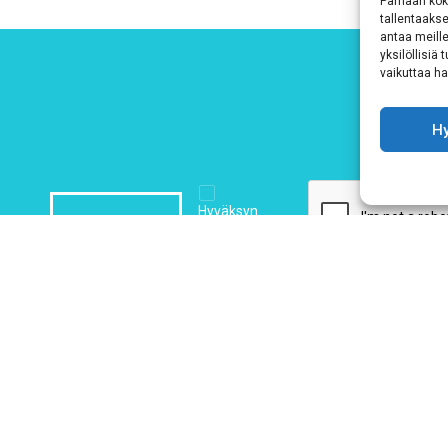
Parhaan kok
tallentaaks
antaa meille
yksilöllisiä
vaikuttaa hai
H
Hyväksyn
ehdot
Tutustu tietosuojaselosteeseemme
tämän linkin kautta!