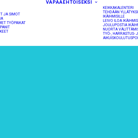
VAPAAEHTOISEKSI
KEIKKAKALENTERI
TEHDÄÄN YLLÄTYKS
OT JA SIMOT
IKÄIHMISILLE
NA
LEIVO ILOA IKÄIHMIS
MET TYÖPAIKAT
JOULUPOSTIA IKÄIH
PANIT
NUORTA VÄLITTÄMI
KEET
TYÖ-, HARRASTUS- 
AIKUISKOULUTUSPO