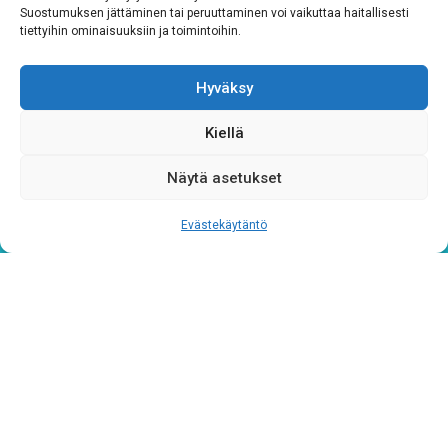
Suostumuksen jättäminen tai peruuttaminen voi vaikuttaa haitallisesti
CAPTCHA
tiettyihin ominaisuuksiin ja toimintoihin.
Hyväksy
Kiellä
Näytä asetukset
Evästekäytäntö
Tietosuojaseloste
Verkkolaskutustiedot
Materiaalipankki