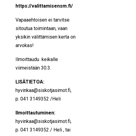
https://valittamisensm.fi/
Vapaaehtoisen ei tarvitse
sitoutua toimintaan, vaan
yksikin välittämisen kerta on
arvokas!
Ilmoittaudu keikalle
viimeistään 30.3.
LISÄTIETOA:
hyvinkaa@siskotjasimot.fi,
p. 041 3149352 /Heli
Ilmoittautuminen:
hyvinkaa@siskotjasimot.fi,
p. 041 3149352 / Heli , tai