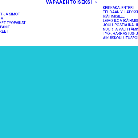
VAPAAEHTOISEKSI
KEIKKAKALENTERI
TEHDÄÄN YLLÄTYKS
OT JA SIMOT
IKÄIHMISILLE
NA
LEIVO ILOA IKÄIHMIS
MET TYÖPAIKAT
JOULUPOSTIA IKÄIH
PANIT
NUORTA VÄLITTÄMI
KEET
TYÖ-, HARRASTUS- 
AIKUISKOULUTUSPO