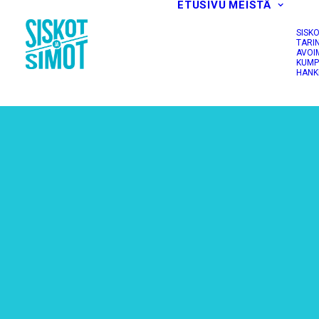
ETUSIVU
MEISTÄ
SISK
TARI
AVOI
KUMP
HANK