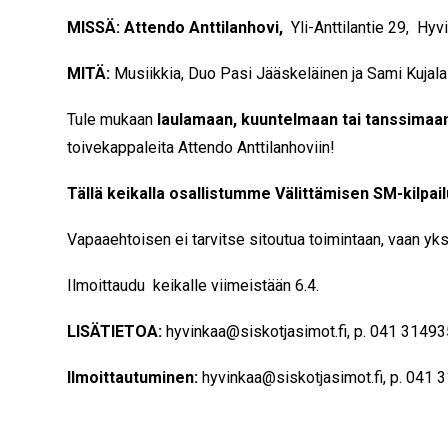
MISSÄ: Attendo Anttilanhovi,
Yli-Anttilantie 29, Hyv
MITÄ:
Musiikkia, Duo Pasi Jääskeläinen ja Sami Kujala
Tule mukaan
laulamaan, kuuntelmaan tai tanssimaa
toivekappaleita Attendo Anttilanhoviin!
Tällä keikalla osallistumme Välittämisen SM-kilpail
Vapaaehtoisen ei tarvitse sitoutua toimintaan, vaan yks
Ilmoittaudu keikalle viimeistään 6.4.
LISÄTIETOA:
hyvinkaa@siskotjasimot.fi, p. 041 31493
Ilmoittautuminen:
hyvinkaa@siskotjasimot.fi, p. 041 3