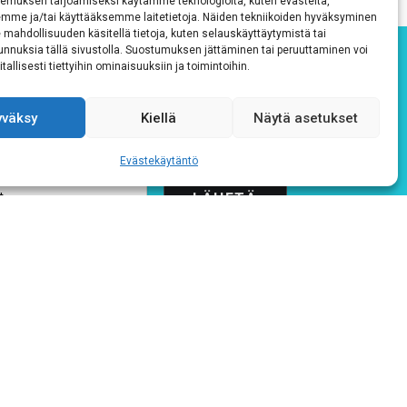
emuksen tarjoamiseksi käytämme teknologioita, kuten evästeitä,
emme ja/tai käyttääksemme laitetietoja. Näiden tekniikoiden hyväksyminen
 mahdollisuuden käsitellä tietoja, kuten selauskäyttäytymistä tai
 tunnuksia tällä sivustolla. Suostumuksen jättäminen tai peruuttaminen voi
tallisesti tiettyihin ominaisuuksiin ja toimintoihin.
yväksy
Kiellä
Näytä asetukset
Evästekäytäntö