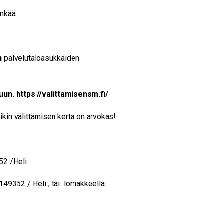
inkää
n
palvelutaloasukkaiden
uun. https://valittamisensm.fi/
ikin välittämisen kerta on arvokas!
52 /Heli
149352 / Heli , tai lomakkeella: