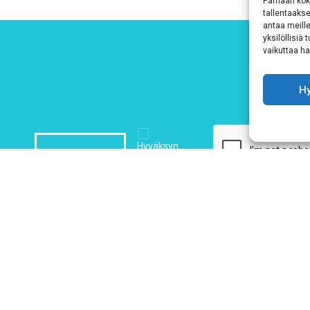
Parhaan kok
tallentaaks
antaa meille
yksilöllisiä
vaikuttaa hai
H
Hyväksyn
ehdot
Tutustu tietosuojaselosteeseemme
tämän linkin kautta!