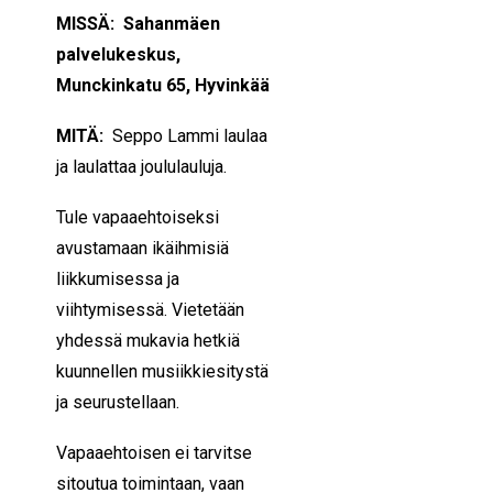
MISSÄ: Sahanmäen
palvelukeskus,
Munckinkatu 65, Hyvinkää
MITÄ:
Seppo Lammi laulaa
ja laulattaa joululauluja.
Tule vapaaehtoiseksi
avustamaan ikäihmisiä
liikkumisessa ja
viihtymisessä. Vietetään
yhdessä mukavia hetkiä
kuunnellen musiikkiesitystä
ja seurustellaan.
Vapaaehtoisen ei tarvitse
sitoutua toimintaan, vaan