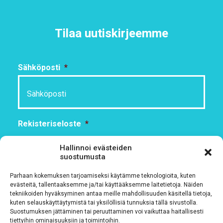
Tilaa uutiskirjeemme
Sähköposti
*
Rekisteriseloste
*
Hyväksyn ehdot
Hallinnoi evästeiden
suostumusta
Tutustu rekisteriselosteeseemme
tämän linkin kautta!
Parhaan kokemuksen tarjoamiseksi käytämme teknologioita, kuten
evästeitä, tallentaaksemme ja/tai käyttääksemme laitetietoja. Näiden
CAPTCHA
tekniikoiden hyväksyminen antaa meille mahdollisuuden käsitellä tietoja,
kuten selauskäyttäytymistä tai yksilöllisiä tunnuksia tällä sivustolla.
Suostumuksen jättäminen tai peruuttaminen voi vaikuttaa haitallisesti
tiettyihin ominaisuuksiin ja toimintoihin.