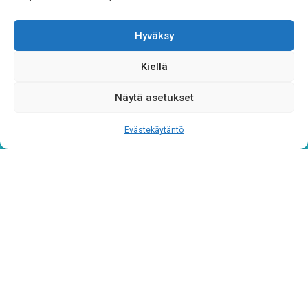
Hyväksy
Kiellä
Näytä asetukset
Tietosuojaseloste
Evästekäytäntö
Verkkolaskutustiedot
Materiaalipankki