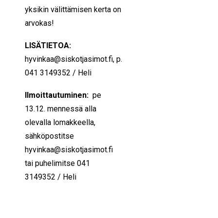
yksikin välittämisen kerta on
arvokas!
LISÄTIETOA:
hyvinkaa@siskotjasimot.fi, p.
041 3149352 / Heli
Ilmoittautuminen:
pe
13.12. mennessä alla
olevalla lomakkeella,
sähköpostitse
hyvinkaa@siskotjasimot.fi
tai puhelimitse 041
3149352 / Heli