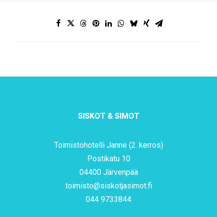
SISKOT & SIMOT
Toimistohotelli Janne (2. kerros)
Postikatu 10
04400 Järvenpää
toimisto@siskotjasimot.fi
044 9733844