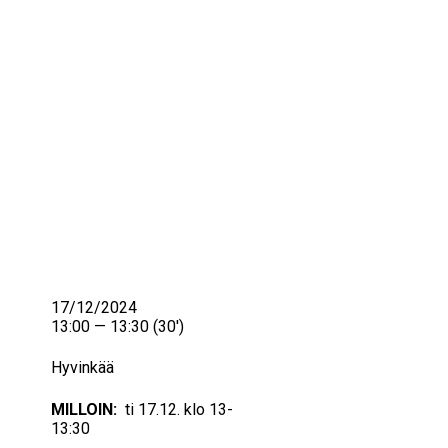
IKÄIHMISET
KOHTAAMISPAIKAT
MIESPORUKAT
YHTEYSTIEDOT
TILAA UUTISKIRJE
YHTEYDENOTTOLOMAKE
17/12/2024
13:00 — 13:30
(30′)
Hyvinkää
MILLOIN:
ti 17.12. klo 13-
13:30