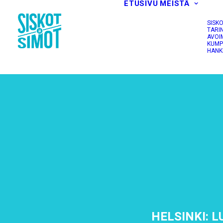
ETUSIVU
MEISTÄ
SISK
TARI
AVOI
KUMP
HANK
HELSINKI: L