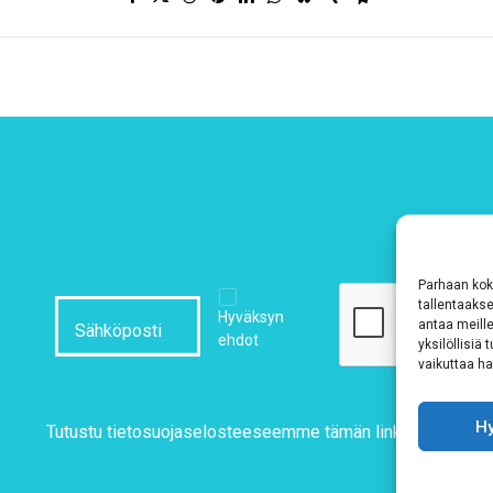
Parhaan kok
tallentaaks
Hyväksyn
antaa meille
ehdot
yksilöllisiä
vaikuttaa hai
H
Tutustu tietosuojaselosteeseemme
tämän linkin kautta!