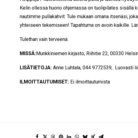
Kelin ollessa huono ohjemassa on tuolipilates sisällä 
nautimme pullakahvit. Tule mukaan omana itsenäsi, jokai
yhteiseen tekemiseen! Tapahtuma on avoin kaikille. Lä
Tulethan vain terveenä.
MISSÄ:
Munkkiniemen kirjasto, Riihitie 22, 00330 Helsi
LISÄTIETOJA:
Anne Luhtala, 044 9772539, Luovasti l
ILMOITTAUTUMISET:
Ei ilmoittautumista