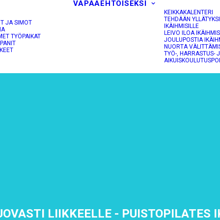
VAPAAEHTOISEKSI
KEIKKAKALENTERI
TEHDÄÄN YLLÄTYKS
OT JA SIMOT
IKÄIHMISILLE
NA
LEIVO ILOA IKÄIHMIS
MET TYÖPAIKAT
JOULUPOSTIA IKÄIH
PANIT
NUORTA VÄLITTÄMI
KEET
TYÖ-, HARRASTUS- 
AIKUISKOULUTUSPO
UOVASTI LIIKKEELLE - PUISTOPILATES 