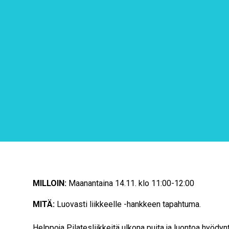
MILLOIN:
Maanantaina 14.11. klo 11:00-12:00
MITÄ:
Luovasti liikkeelle -hankkeen tapahtuma.
Helppoja Pilatesliikkeitä ulkona puita ja luontoa hyödy