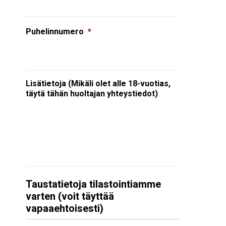
Puhelinnumero
*
Lisätietoja (Mikäli olet alle 18-vuotias,
täytä tähän huoltajan yhteystiedot)
Taustatietoja tilastointiamme
varten (voit täyttää
vapaaehtoisesti)