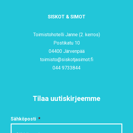
SISKOT & SIMOT
Toimistohotelli Janne (2. kerros)
Postikatu 10
04400 Järvenpää
toimisto@siskotjasimot.fi
044 9733844
Tilaa uutiskirjeemme
Sähköposti
*