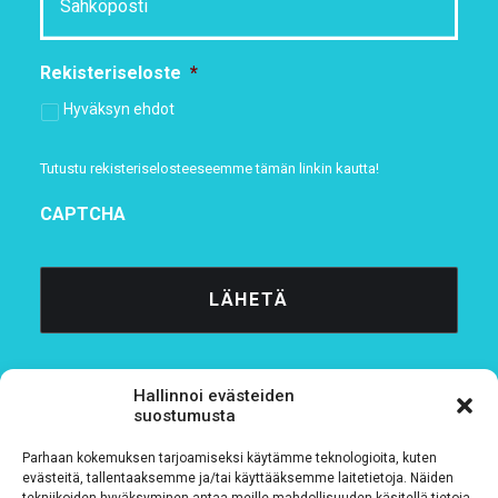
Rekisteriseloste
*
Hyväksyn ehdot
Tutustu rekisteriselosteeseemme
tämän linkin kautta!
CAPTCHA
Hallinnoi evästeiden
suostumusta
Parhaan kokemuksen tarjoamiseksi käytämme teknologioita, kuten
Tietosuojaseloste
evästeitä, tallentaaksemme ja/tai käyttääksemme laitetietoja. Näiden