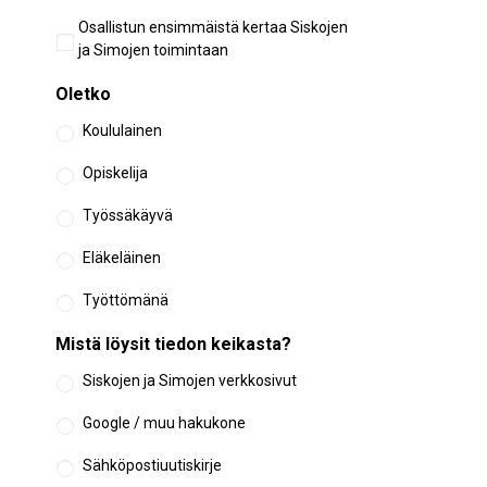
Aiempi
Osallistun ensimmäistä kertaa Siskojen
osallistuminen
ja Simojen toimintaan
Oletko
Koululainen
Opiskelija
Työssäkäyvä
Eläkeläinen
Työttömänä
Mistä löysit tiedon keikasta?
Siskojen ja Simojen verkkosivut
Google / muu hakukone
Sähköpostiuutiskirje