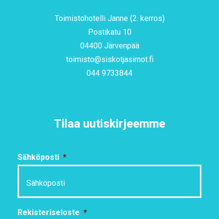
Toimistohotelli Janne (2. kerros)
Postikatu 10
04400 Järvenpää
toimisto@siskotjasimot.fi
044 9733844
Tilaa uutiskirjeemme
Sähköposti
*
Rekisteriseloste
*