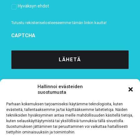
Hyväksyn ehdot
Tutustu rekisteriselosteeseemme
tämän linkin kautta!
CAPTCHA
Hallinnoi evästeiden
suostumusta
Parhaan kokemuksen tarjoamiseksi käytämme teknologioita, kuten
Tietosuojaseloste
evästeitä, tallentaaksemme ja/tai käyttääksemme laitetietoja. Näiden
tekniikoiden hyväksyminen antaa meille mahdollisuuden käsitellä tietoja,
kuten selauskäyttäytymistä tai yksilöllisiä tunnuksia tällä sivustolla.
Verkkolaskutustiedot
Suostumuksen jättäminen tai peruuttaminen voi vaikuttaa haitallisesti
tiettyihin ominaisuuksiin ja toimintoihin.
Materiaalipankki