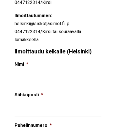
0447122314/Kirsi
Ilmoittautuminen:
helsinki@siskotjasimot.fi p.
044
7122314/Kirsi
tai seuraavalla
lomakkeella
Ilmoittaudu keikalle (Helsinki)
Nimi
*
Sähköposti
*
Puhelinnumero
*