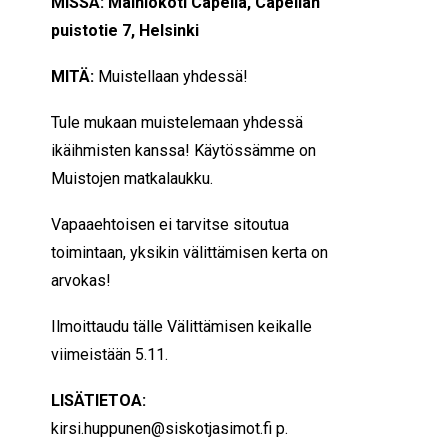
MISSÄ: Mainiokoti Capella, Capellan
puistotie 7, Helsinki
MITÄ:
Muistellaan yhdessä!
Tule mukaan muistelemaan yhdessä
ikäihmisten kanssa! Käytössämme on
Muistojen matkalaukku.
Vapaaehtoisen ei tarvitse sitoutua
toimintaan, yksikin välittämisen kerta on
arvokas!
Ilmoittaudu tälle Välittämisen keikalle
viimeistään 5.11.
LISÄTIETOA:
kirsi.huppunen@siskotjasimot.fi p.