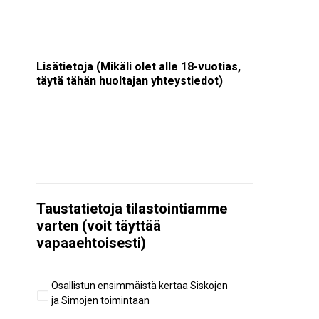
Lisätietoja (Mikäli olet alle 18-vuotias,
täytä tähän huoltajan yhteystiedot)
Taustatietoja tilastointiamme
varten (voit täyttää
vapaaehtoisesti)
Aiempi
Osallistun ensimmäistä kertaa Siskojen
osallistuminen
ja Simojen toimintaan