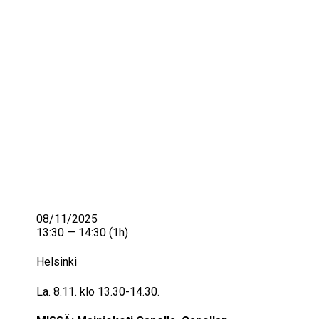
IKÄIHMISET
KOHTAAMISPAIKAT
MIESPORUKAT
YHTEYSTIEDOT
TILAA UUTISKIRJE
YHTEYDENOTTOLOMAKE
08/11/2025
13:30 — 14:30
(1h)
Helsinki
La. 8.11. klo 13.30-14.30.