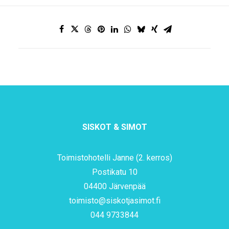
SISKOT & SIMOT
Toimistohotelli Janne (2. kerros)
Postikatu 10
04400 Järvenpää
toimisto@siskotjasimot.fi
044 9733844