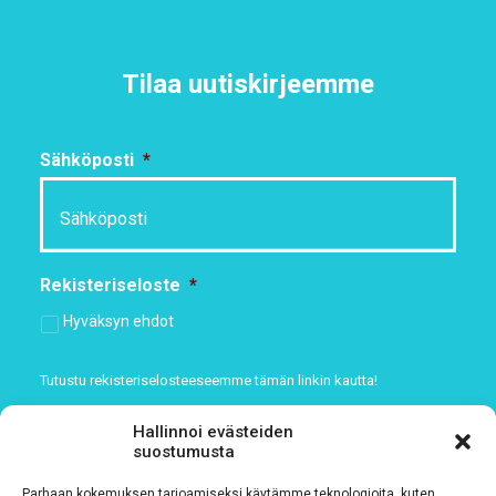
Tilaa uutiskirjeemme
Sähköposti
*
Rekisteriseloste
*
Hyväksyn ehdot
Tutustu rekisteriselosteeseemme
tämän linkin kautta!
CAPTCHA
Hallinnoi evästeiden
suostumusta
Parhaan kokemuksen tarjoamiseksi käytämme teknologioita, kuten