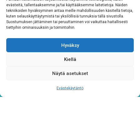
evästeitä, tallentaaksemme ja/tai käyttääksemme laitetietoja. Näiden
tekniikoiden hyväksyminen antaa meille mahdollisuuden käsitellä tietoja,
kuten selauskäyttäytymistä tai yksilöllisiä tunnuksia tällä sivustolla.
Suostumuksen jättäminen tai peruuttaminen voi vaikuttaa haitallisesti
tiettyihin ominaisuuksiin ja toimintoihin.
Hyväksy
Tietosuojaseloste
Kiellä
Verkkolaskutustiedot
Näytä asetukset
Materiaalipankki
Evästekäytäntö