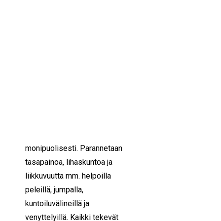
IKÄIHMISET
KOHTAAMISPAIKAT
22/11/2022
12:00 — 13:00
(1h)
MIESPORUKAT
YHTEYSTIEDOT
Helsinki
TILAA UUTISKIRJE
YHTEYDENOTTOLOMAKE
MILLOIN:
Tiistaina 22.11. klo
12:00-13:00
MITÄ:
Luovasti liikkeelle -
hankkeen tapahtuma.
Liikutaan rennosti ja
monipuolisesti.
Parannetaan
tasapainoa,
lihaskuntoa ja
liikkuvuutta mm. helpoilla
peleillä,
jumpalla,
kuntoiluvälineillä ja
venyttelyillä.
Kaikki tekevät