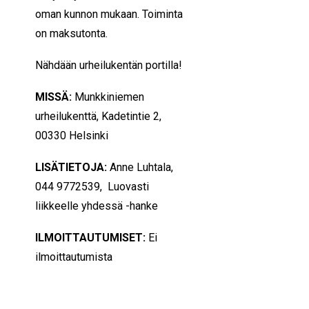
oman kunnon mukaan.
Toiminta
on maksutonta.
Nähdään urheilukentän portilla!
MISSÄ:
Munkkiniemen
urheilukenttä, Kadetintie 2,
00330 Helsinki
LISÄTIETOJA:
Anne Luhtala,
044 9772539, Luovasti
liikkeelle yhdessä -hanke
ILMOITTAUTUMISET:
Ei
ilmoittautumista