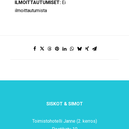
ILMOITTAUTUMISET:
Ei
ilmoittautumista
SISKOT & SIMOT
Toimistohotelli Janne (2. kerros)