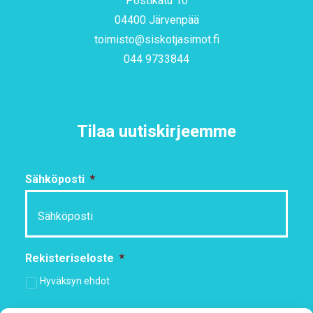
Postikatu 10
04400 Järvenpää
toimisto@siskotjasimot.fi
044 9733844
Tilaa uutiskirjeemme
Sähköposti
*
Rekisteriseloste
*
Hyväksyn ehdot