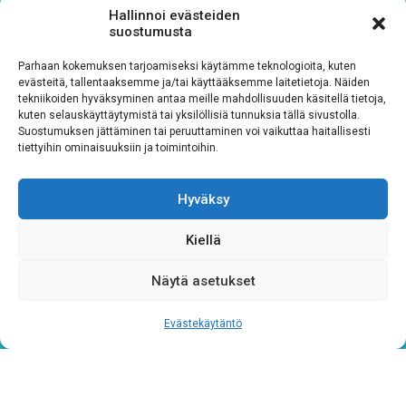
Tutustu rekisteriselosteeseemme
tämän linkin kautta!
Hallinnoi evästeiden
suostumusta
CAPTCHA
Parhaan kokemuksen tarjoamiseksi käytämme teknologioita, kuten
evästeitä, tallentaaksemme ja/tai käyttääksemme laitetietoja. Näiden
tekniikoiden hyväksyminen antaa meille mahdollisuuden käsitellä tietoja,
kuten selauskäyttäytymistä tai yksilöllisiä tunnuksia tällä sivustolla.
Suostumuksen jättäminen tai peruuttaminen voi vaikuttaa haitallisesti
tiettyihin ominaisuuksiin ja toimintoihin.
Hyväksy
Kiellä
Tietosuojaseloste
Näytä asetukset
Verkkolaskutustiedot
Evästekäytäntö
Materiaalipankki