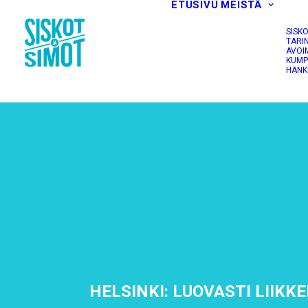
ETUSIVU
MEISTÄ
SISK
TARI
AVOI
KUMP
HANK
HELSINKI: LUOVASTI LIIKK