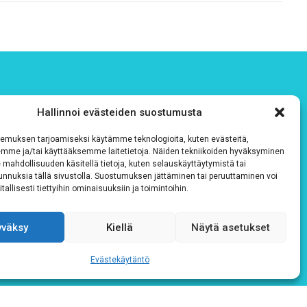
Hallinnoi evästeiden suostumusta
emuksen tarjoamiseksi käytämme teknologioita, kuten evästeitä,
emme ja/tai käyttääksemme laitetietoja. Näiden tekniikoiden hyväksyminen
 mahdollisuuden käsitellä tietoja, kuten selauskäyttäytymistä tai
 tunnuksia tällä sivustolla. Suostumuksen jättäminen tai peruuttaminen voi
tallisesti tiettyihin ominaisuuksiin ja toimintoihin.
yväksy
Kiellä
Näytä asetukset
Evästekäytäntö