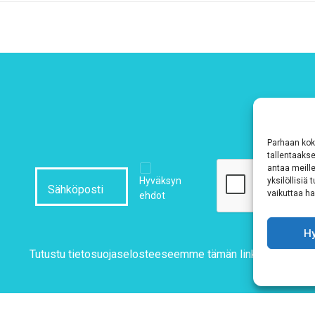
Parhaan kok
tallentaaks
antaa meille
Hyväksyn
yksilöllisiä
vaikuttaa hai
ehdot
H
Tutustu tietosuojaselosteeseemme
tämän linkin kautta!