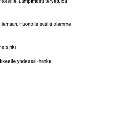
toisille. Lämpimästi tervetuloa
lemaan. Huonolla säällä olemme
Helsinki
ikkeelle yhdessä -hanke