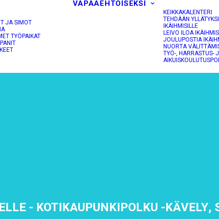
VAPAAEHTOISEKSI
KEIKKAKALENTERI
TEHDÄÄN YLLÄTYKS
OT JA SIMOT
IKÄIHMISILLE
NA
LEIVO ILOA IKÄIHMIS
MET TYÖPAIKAT
JOULUPOSTIA IKÄIH
PANIT
NUORTA VÄLITTÄMI
KEET
TYÖ-, HARRASTUS- 
AIKUISKOULUTUSPO
EELLE - KOTIKAUPUNKIPOLKU -KÄVELY,