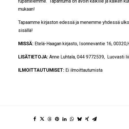
rupattelemme. Tapahtuma on avoin kaikille ja kaiken kun
mukaan!
Tapaamme kirjaston edessä ja menemme yhdessä ulkoi
sisällä!
MISSÄ:
Etelä-Haagan kirjasto, Isonnevantie 16, 00320,
LISÄTIETOJA:
Anne Luhtala, 044 9772539, Luovasti li
ILMOITTAUTUMISET:
Ei ilmoittautumista