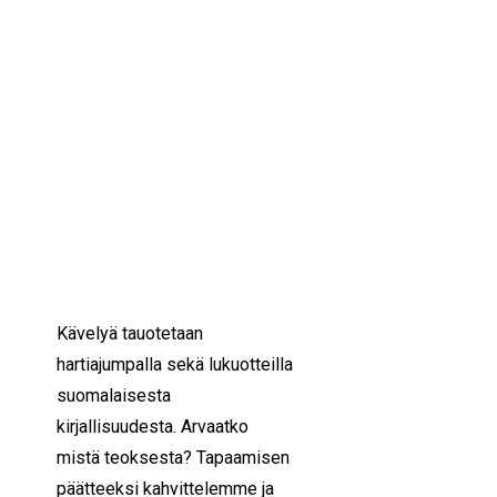
IKÄIHMISET
KOHTAAMISPAIKAT
24/05/2023
11:30 — 12:30
(1h)
MIESPORUKAT
YHTEYSTIEDOT
Helsinki
TILAA UUTISKIRJE
YHTEYDENOTTOLOMAKE
MILLOIN:
keskiviikkona 24.5.
klo 11:30-12:30
MITÄ:
Luovasti liikkeelle -
hankkeen tapahtuma.
Rauhallinen yhteiskävely.
Kävelyä tauotetaan
hartiajumpalla sekä lukuotteilla
suomalaisesta
kirjallisuudesta. Arvaatko
mistä teoksesta? Tapaamisen
päätteeksi kahvittelemme ja