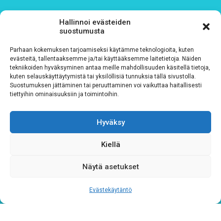
Tutustu rekisteriselosteeseemme
tämän linkin kautta!
Hallinnoi evästeiden
suostumusta
CAPTCHA
Parhaan kokemuksen tarjoamiseksi käytämme teknologioita, kuten
evästeitä, tallentaaksemme ja/tai käyttääksemme laitetietoja. Näiden
tekniikoiden hyväksyminen antaa meille mahdollisuuden käsitellä tietoja,
kuten selauskäyttäytymistä tai yksilöllisiä tunnuksia tällä sivustolla.
Suostumuksen jättäminen tai peruuttaminen voi vaikuttaa haitallisesti
tiettyihin ominaisuuksiin ja toimintoihin.
Hyväksy
Kiellä
Tietosuojaseloste
Näytä asetukset
Verkkolaskutustiedot
Evästekäytäntö
Materiaalipankki