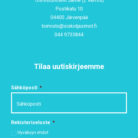
Toimistohotelli Janne (2. kerros)
Postikatu 10
04400 Järvenpää
toimisto@siskotjasimot.fi
044 9733844
Tilaa uutiskirjeemme
Sähköposti
*
Rekisteriseloste
*
Hyväksyn ehdot