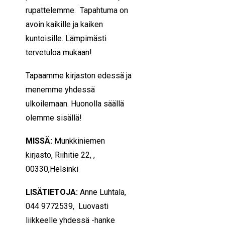
rupattelemme. Tapahtuma on
avoin kaikille ja kaiken
kuntoisille. Lämpimästi
tervetuloa mukaan!
Tapaamme kirjaston edessä ja
menemme yhdessä
ulkoilemaan. Huonolla säällä
olemme sisällä!
MISSÄ:
Munkkiniemen
kirjasto, Riihitie 22, ,
00330,Helsinki
LISÄTIETOJA:
Anne Luhtala,
044 9772539, Luovasti
liikkeelle yhdessä -hanke