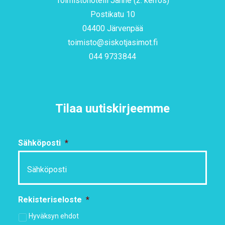
Toimistohotelli Janne (2. kerros)
Postikatu 10
04400 Järvenpää
toimisto@siskotjasimot.fi
044 9733844
Tilaa uutiskirjeemme
Sähköposti
*
Rekisteriseloste
*
Hyväksyn ehdot