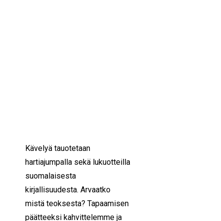
IKÄIHMISET
KOHTAAMISPAIKAT
27/03/2023
10:30 — 11:30
(1h)
MIESPORUKAT
YHTEYSTIEDOT
Helsinki
TILAA UUTISKIRJE
YHTEYDENOTTOLOMAKE
MILLOIN:
maanantaina 27.3.
klo 10:30-11:30
MITÄ:
Luovasti liikkeelle -
hankkeen tapahtuma.
Rauhallinen yhteiskävely.
Kävelyä tauotetaan
hartiajumpalla sekä lukuotteilla
suomalaisesta
kirjallisuudesta. Arvaatko
mistä teoksesta? Tapaamisen
päätteeksi kahvittelemme ja