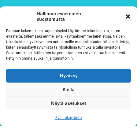
Tutustu rekisteriselosteeseemme
tämän linkin kautta!
Hallinnoi evästeiden
suostumusta
CAPTCHA
Parhaan kokemuksen tarjoamiseksi käytämme teknologioita, kuten
evästeitä, tallentaaksemme ja/tai käyttääksemme laitetietoja. Näiden
tekniikoiden hyväksyminen antaa meille mahdollisuuden käsitellä tietoja,
kuten selauskäyttäytymistä tai yksilöllisiä tunnuksia tällä sivustolla.
Suostumuksen jättäminen tai peruuttaminen voi vaikuttaa haitallisesti
tiettyihin ominaisuuksiin ja toimintoihin.
Hyväksy
Kiellä
Tietosuojaseloste
Näytä asetukset
Verkkolaskutustiedot
Evästekäytäntö
Materiaalipankki