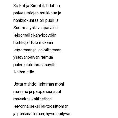
Siskot ja Simot ilahduttaa
palvelutalojen asukkaita ja
henkilökuntaa eri puolilla
Suomea ystävänpäivänä
leipomalla kahvipöydän
herkkuja. Tule mukaan
leipomaan ja lahjoittamaan
ystävänpäivän riemua
palvelutaloissa asuville
ikäihmisille.
Jotta mahdollisimman moni
mummo ja pappa saa suut
makiaksi, valitsethan
leivonnaiseksi laktoosittoman
ja pähkinättömän, hyvin säilyvän