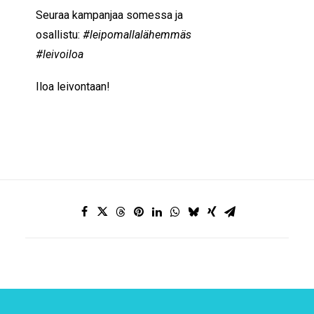
Seuraa kampanjaa somessa ja
osallistu:
#leipomallalähemmäs
#leivoiloa
Iloa leivontaan!