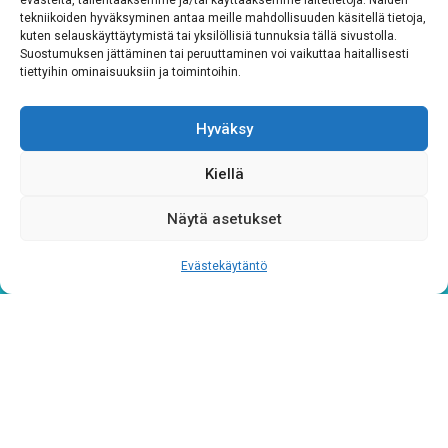
evästeitä, tallentaaksemme ja/tai käyttääksemme laitetietoja. Näiden
tekniikoiden hyväksyminen antaa meille mahdollisuuden käsitellä tietoja,
kuten selauskäyttäytymistä tai yksilöllisiä tunnuksia tällä sivustolla.
Rekisteriseloste
*
Suostumuksen jättäminen tai peruuttaminen voi vaikuttaa haitallisesti
tiettyihin ominaisuuksiin ja toimintoihin.
Hyväksyn ehdot
Hyväksy
Tutustu rekisteriselosteeseemme
tämän linkin kautta!
Kiellä
CAPTCHA
Näytä asetukset
Evästekäytäntö
Tietosuojaseloste