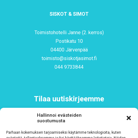
SISKOT & SIMOT
Toimistohotelli Janne (2. kerros)
Postikatu 10
04400 Järvenpää
toimisto@siskotjasimot.fi
044 9733844
Tilaa uutiskirjeemme
Hallinnoi evästeiden
Sähköposti
*
suostumusta
Parhaan kokemuksen tarjoamiseksi käytämme teknologioita, kuten