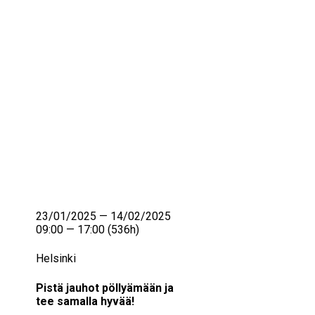
IKÄIHMISET
KOHTAAMISPAIKAT
MIESPORUKAT
YHTEYSTIEDOT
TILAA UUTISKIRJE
YHTEYDENOTTOLOMAKE
23/01/2025 — 14/02/2025
09:00 — 17:00
(536h)
Helsinki
Pistä jauhot pöllyämään ja
tee samalla hyvää!