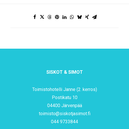
SISKOT & SIMOT
Toimistohotelli Janne (2. kerros)
Postikatu 10
04400 Järvenpää
toimisto@siskotjasimot.fi
044 9733844