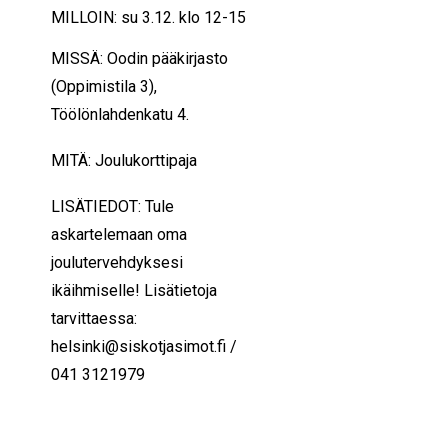
MILLOIN: su 3.12. klo 12-15
MISSÄ: Oodin pääkirjasto
(Oppimistila 3),
Töölönlahdenkatu 4.
MITÄ: Joulukorttipaja
LISÄTIEDOT: Tule
askartelemaan oma
joulutervehdyksesi
ikäihmiselle! Lisätietoja
tarvittaessa:
helsinki@siskotjasimot.fi /
041 3121979