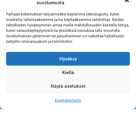
suostumusta
Parhaan kokemuksen tarjoamiseksi käytämme teknologioita, kuten
evästeitä, tallentaaksemme ja/tai käyttääksemme laitetietoja. Näiden
tekniikoiden hyväksyminen antaa meille mahdollisuuden käsitellä tietoja,
kuten selauskäyttäytymistä tai yksilöllisiä tunnuksia tällä sivustolla.
Suostumuksen jättäminen tai peruuttaminen voi vaikuttaa haitallisesti
tiettyihin ominaisuuksiin ja toimintoihin.
Tietosuojaseloste
Hyväksy
Verkkolaskutustiedot
Kiellä
Materiaalipankki
Näytä asetukset
Evästekäytäntö