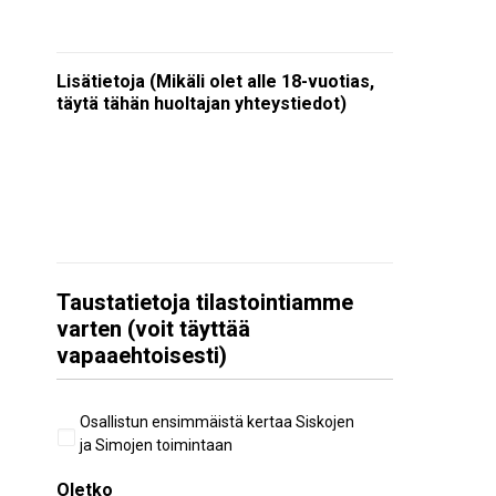
Lisätietoja (Mikäli olet alle 18-vuotias,
täytä tähän huoltajan yhteystiedot)
Taustatietoja tilastointiamme
varten (voit täyttää
vapaaehtoisesti)
Aiempi
Osallistun ensimmäistä kertaa Siskojen
osallistuminen
ja Simojen toimintaan
Oletko