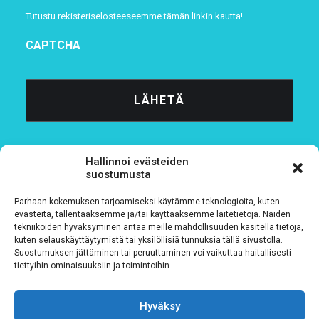
Tutustu rekisteriselosteeseemme
tämän linkin kautta!
CAPTCHA
Hallinnoi evästeiden
suostumusta
Parhaan kokemuksen tarjoamiseksi käytämme teknologioita, kuten
Tietosuojaseloste
evästeitä, tallentaaksemme ja/tai käyttääksemme laitetietoja. Näiden
tekniikoiden hyväksyminen antaa meille mahdollisuuden käsitellä tietoja,
kuten selauskäyttäytymistä tai yksilöllisiä tunnuksia tällä sivustolla.
Verkkolaskutustiedot
Suostumuksen jättäminen tai peruuttaminen voi vaikuttaa haitallisesti
tiettyihin ominaisuuksiin ja toimintoihin.
Materiaalipankki
Hyväksy