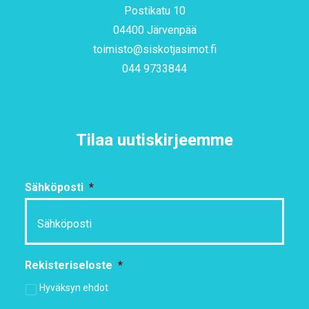
Postikatu 10
04400 Järvenpää
toimisto@siskotjasimot.fi
044 9733844
Tilaa uutiskirjeemme
Sähköposti
*
Rekisteriseloste
*
Hyväksyn ehdot