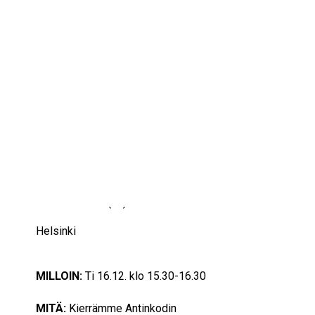
IKÄIHMISET
KOHTAAMISPAIKAT
MIESPORUKAT
YHTEYSTIEDOT
TILAA UUTISKIRJE
YHTEYDENOTTOLOMAKE
16/12/2025
14:30 — 15:30
(1h)
Helsinki
MILLOIN:
Ti 16.12. klo 15.30-16.30
MITÄ:
Kierrämme Antinkodin