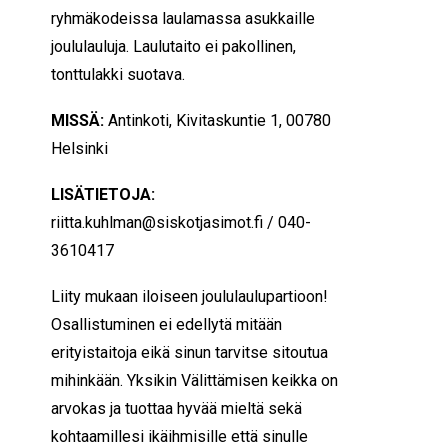
ryhmäkodeissa laulamassa asukkaille
joululauluja. Laulutaito ei pakollinen,
tonttulakki suotava.
MISSÄ:
Antinkoti, Kivitaskuntie 1, 00780
Helsinki
LISÄTIETOJA:
riitta.kuhlman@siskotjasimot.fi / 040-
3610417
Liity mukaan iloiseen joululaulupartioon!
Osallistuminen ei edellytä mitään
erityistaitoja eikä sinun tarvitse sitoutua
mihinkään. Yksikin Välittämisen keikka on
arvokas ja tuottaa hyvää mieltä sekä
kohtaamillesi ikäihmisille että sinulle