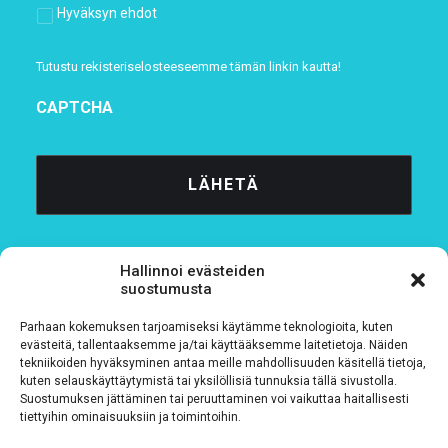
Hyväksyn ehdot
Tutustu rekisteriselosteeseemme
tämän linkin kautta!
CAPTCHA
Hallinnoi evästeiden
suostumusta
Parhaan kokemuksen tarjoamiseksi käytämme teknologioita, kuten
Tietosuojaseloste
evästeitä, tallentaaksemme ja/tai käyttääksemme laitetietoja. Näiden
tekniikoiden hyväksyminen antaa meille mahdollisuuden käsitellä tietoja,
kuten selauskäyttäytymistä tai yksilöllisiä tunnuksia tällä sivustolla.
Verkkolaskutustiedot
Suostumuksen jättäminen tai peruuttaminen voi vaikuttaa haitallisesti
tiettyihin ominaisuuksiin ja toimintoihin.
Materiaalipankki