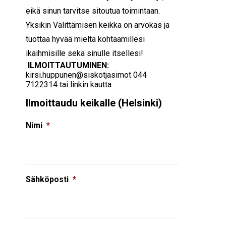
eikä sinun tarvitse sitoutua toimintaan.
Yksikin Välittämisen keikka on arvokas ja
tuottaa hyvää mieltä kohtaamillesi
ikäihmisille sekä sinulle itsellesi!
ILMOITTAUTUMINEN:
kirsi.huppunen@siskotjasimot 044
7122314 tai linkin kautta
Ilmoittaudu keikalle (Helsinki)
Nimi
*
Sähköposti
*