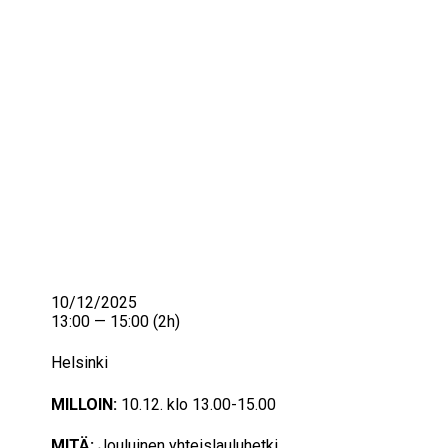
IKÄIHMISET
KOHTAAMISPAIKAT
MIESPORUKAT
YHTEYSTIEDOT
TILAA UUTISKIRJE
YHTEYDENOTTOLOMAKE
10/12/2025
13:00 — 15:00
(2h)
Helsinki
MILLOIN:
10.12. klo 13.00-15.00
MITÄ:
Jouluinen yhteislauluhetki