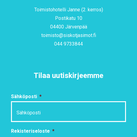
Toimistohotelli Janne (2. kerros)
Postikatu 10
04400 Järvenpää
toimisto@siskotjasimot.fi
044 9733844
Tilaa uutiskirjeemme
Sähköposti
*
Rekisteriseloste
*