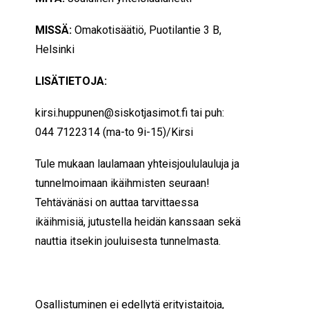
MISSÄ:
Omakotisäätiö, Puotilantie 3 B,
Helsinki
LISÄTIETOJA:
kirsi.huppunen@siskotjasimot.fi tai puh:
044 7122314 (ma-to 9i-15)/Kirsi
Tule mukaan laulamaan yhteisjoululauluja ja
tunnelmoimaan ikäihmisten seuraan!
Tehtävänäsi on auttaa tarvittaessa
ikäihmisiä, jutustella heidän kanssaan sekä
nauttia itsekin jouluisesta tunnelmasta.
Osallistuminen ei edellytä erityistaitoja,