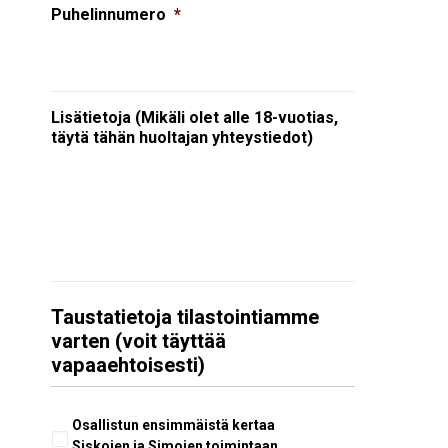
Puhelinnumero
*
Lisätietoja (Mikäli olet alle 18-vuotias,
täytä tähän huoltajan yhteystiedot)
Taustatietoja tilastointiamme
varten (voit täyttää
vapaaehtoisesti)
Aiempi
Osallistun ensimmäistä kertaa
osallistuminen
Siskojen ja Simojen toimintaan