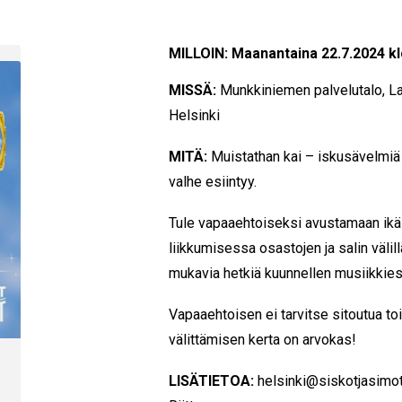
MILLOIN: Maanantaina 22.7.2024 kl
MISSÄ:
Munkkiniemen palvelutalo, La
Helsinki
MITÄ:
Muistathan kai – iskusävelmiä 
valhe esiintyy.
Tule vapaaehtoiseksi avustamaan ikäi
liikkumisessa osastojen ja salin välil
mukavia hetkiä kuunnellen musiikkiesi
Vapaaehtoisen ei tarvitse sitoutua to
välittämisen kerta on arvokas!
LISÄTIETOA:
helsinki
@siskotjasimot.