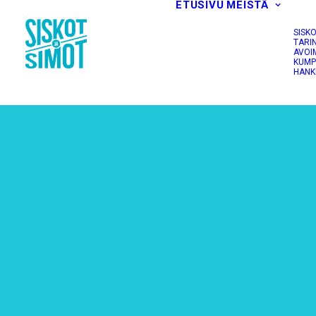
ETUSIVU
MEISTÄ
SISK
TARI
AVOI
KUMP
HANK