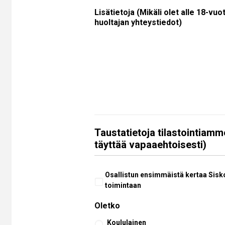
Lisätietoja (Mikäli olet alle 18-vuo
huoltajan yhteystiedot)
Taustatietoja tilastointiamm
täyttää vapaaehtoisesti)
Aiempi
Osallistun ensimmäistä kertaa Sisk
osallistuminen
toimintaan
Oletko
Koululainen