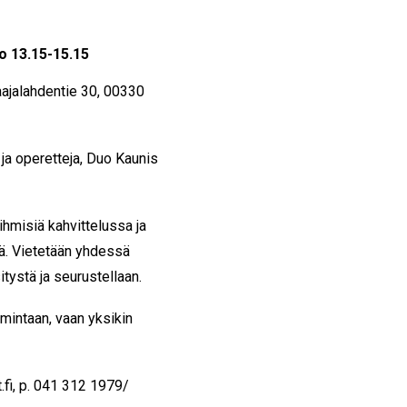
o 13.15-15.15
ajalahdentie 30, 00330
ja operetteja, Duo Kaunis
hmisiä kahvittelussa ja
lä. Vietetään yhdessä
tystä ja seurustellaan.
imintaan, vaan yksikin
fi, p. 041 312 1979/