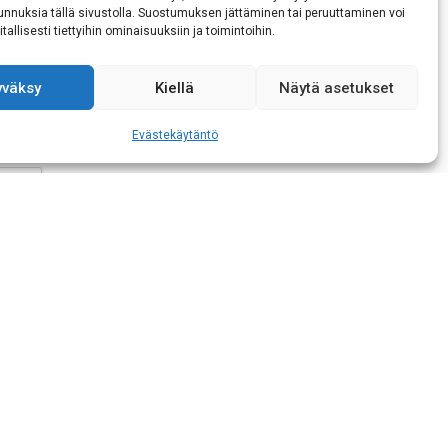
 tunnuksia tällä sivustolla. Suostumuksen jättäminen tai peruuttaminen voi
tallisesti tiettyihin ominaisuuksiin ja toimintoihin.
ukaisen tietojeni
yväksy
Kiellä
Näytä asetukset
Evästekäytäntö