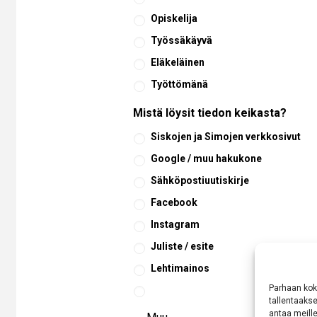
Opiskelija
Työssäkäyvä
Eläkeläinen
Työttömänä
Mistä löysit tiedon keikasta?
Siskojen ja Simojen verkkosivut
Google / muu hakukone
Sähköpostiuutiskirje
Facebook
Instagram
Juliste / esite
Lehtimainos
Parhaan kok
tallentaaks
antaa meille