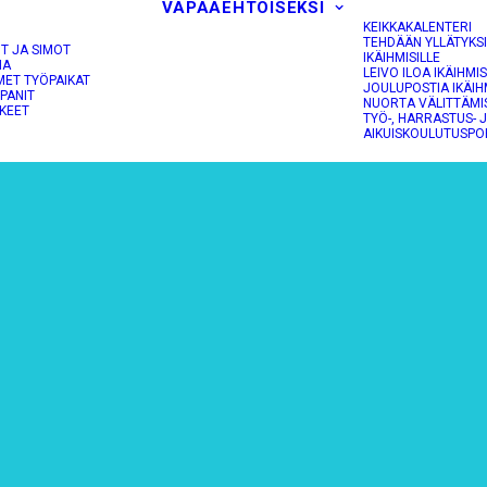
VAPAAEHTOISEKSI
KEIKKAKALENTERI
TEHDÄÄN YLLÄTYKS
OT JA SIMOT
IKÄIHMISILLE
NA
LEIVO ILOA IKÄIHMIS
MET TYÖPAIKAT
JOULUPOSTIA IKÄIH
PANIT
NUORTA VÄLITTÄMI
KEET
TYÖ-, HARRASTUS- 
AIKUISKOULUTUSPO