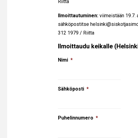
Riitta
Ilmoittautuminen:
viimeistään 19.7. 
sähköpostitse helsinki@siskotjasimot
312 1979 / Riitta
Ilmoittaudu keikalle (Helsink
Nimi
*
Sähköposti
*
Puhelinnumero
*