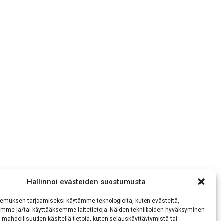
Hallinnoi evästeiden suostumusta
emuksen tarjoamiseksi käytämme teknologioita, kuten evästeitä,
emme ja/tai käyttääksemme laitetietoja. Näiden tekniikoiden hyväksyminen
 mahdollisuuden käsitellä tietoja, kuten selauskäyttäytymistä tai