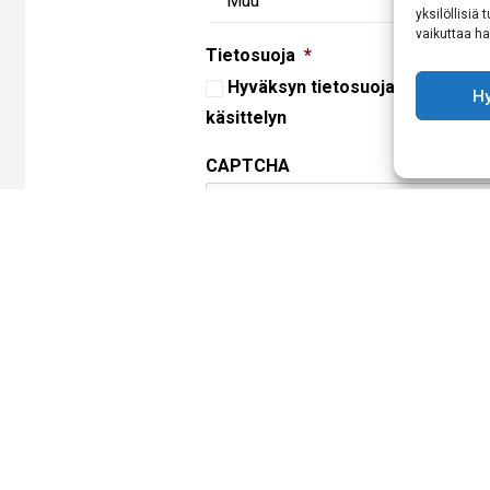
yksilöllisiä
vaikuttaa hai
Tietosuoja
*
Hyväksyn
tietosuojaselosteen
m
H
käsittelyn
CAPTCHA