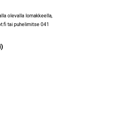
alla olevalla lomakkeella,
.fi tai puhelimitse
041
i)