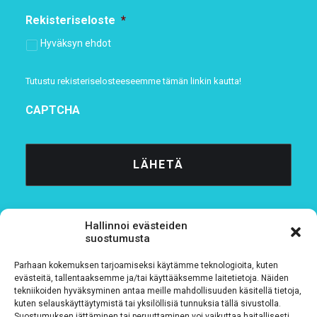
Rekisteriseloste
*
Hyväksyn ehdot
Tutustu rekisteriselosteeseemme
tämän linkin kautta!
CAPTCHA
Hallinnoi evästeiden
suostumusta
Parhaan kokemuksen tarjoamiseksi käytämme teknologioita, kuten
Tietosuojaseloste
evästeitä, tallentaaksemme ja/tai käyttääksemme laitetietoja. Näiden
tekniikoiden hyväksyminen antaa meille mahdollisuuden käsitellä tietoja,
kuten selauskäyttäytymistä tai yksilöllisiä tunnuksia tällä sivustolla.
Verkkolaskutustiedot
Suostumuksen jättäminen tai peruuttaminen voi vaikuttaa haitallisesti