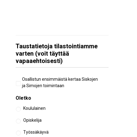
Taustatietoja tilastointiamme
varten (voit täyttää
vapaaehtoisesti)
Aiempi
Osallistun ensimmäistä kertaa Siskojen
osallistuminen
ja Simojen toimintaan
Oletko
Koululainen
Opiskelija
Työssäkäyvä