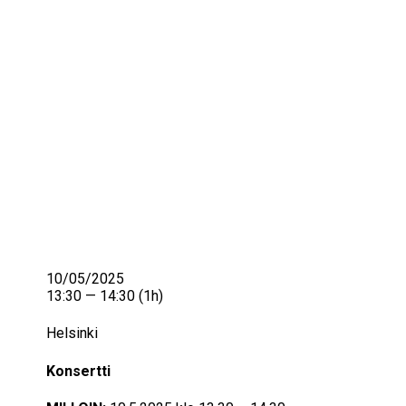
IKÄIHMISET
KOHTAAMISPAIKAT
MIESPORUKAT
YHTEYSTIEDOT
TILAA UUTISKIRJE
YHTEYDENOTTOLOMAKE
10/05/2025
13:30 — 14:30
(1h)
Helsinki
Konsertti