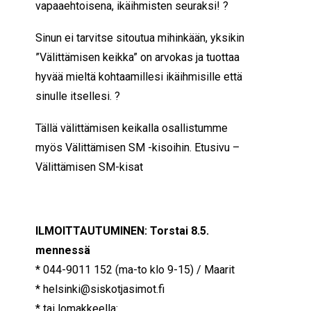
vapaaehtoisena, ikäihmisten seuraksi! ?
Sinun ei tarvitse sitoutua mihinkään, yksikin
”Välittämisen keikka” on arvokas ja tuottaa
hyvää mieltä kohtaamillesi ikäihmisille että
sinulle itsellesi. ?
Tällä välittämisen keikalla osallistumme
myös Välittämisen SM -kisoihin.
Etusivu –
Välittämisen SM-kisat
ILMOITTAUTUMINEN: Torstai 8.5.
mennessä
* 044-9011 152 (ma-to klo 9-15) / Maarit
* helsinki@siskotjasimot.fi
* tai lomakkeella: