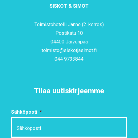
SISKOT & SIMOT
Toimistohotelli Janne (2. kerros)
Postikatu 10
04400 Järvenpää
toimisto@siskotjasimot.fi
044 9733844
Tilaa uutiskirjeemme
Sähköposti
*