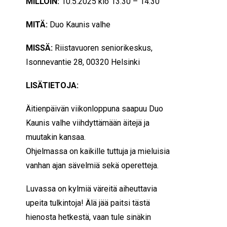
MILLOIN:
10.5.2025 klo 13.30 – 14.30
MITÄ:
Duo Kaunis valhe
MISSÄ:
Riistavuoren seniorikeskus,
Isonnevantie 28, 00320 Helsinki
LISÄTIETOJA:
Äitienpäivän viikonloppuna saapuu Duo
Kaunis valhe viihdyttämään äitejä ja
muutakin kansaa.
Ohjelmassa on kaikille tuttuja ja mieluisia
vanhan ajan sävelmiä sekä operetteja.
Luvassa on kylmiä väreitä aiheuttavia
upeita tulkintoja! Älä jää paitsi tästä
hienosta hetkestä, vaan tule sinäkin