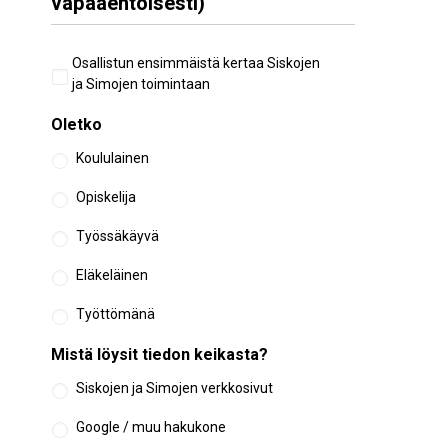
vapaaehtoisesti)
Aiempi
Osallistun ensimmäistä kertaa Siskojen
osallistuminen
ja Simojen toimintaan
Oletko
Koululainen
Opiskelija
Työssäkäyvä
Eläkeläinen
Työttömänä
Mistä löysit tiedon keikasta?
Siskojen ja Simojen verkkosivut
Google / muu hakukone