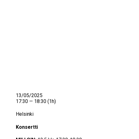
IKÄIHMISET
KOHTAAMISPAIKAT
MIESPORUKAT
YHTEYSTIEDOT
TILAA UUTISKIRJE
YHTEYDENOTTOLOMAKE
13/05/2025
17:30 — 18:30
(1h)
Helsinki
Konsertti