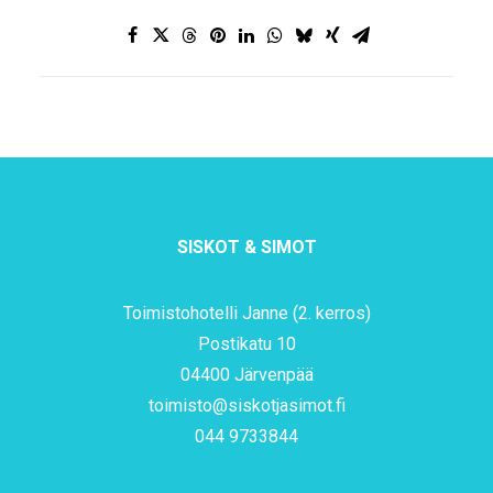
SISKOT & SIMOT
Toimistohotelli Janne (2. kerros)
Postikatu 10
04400 Järvenpää
toimisto@siskotjasimot.fi
044 9733844