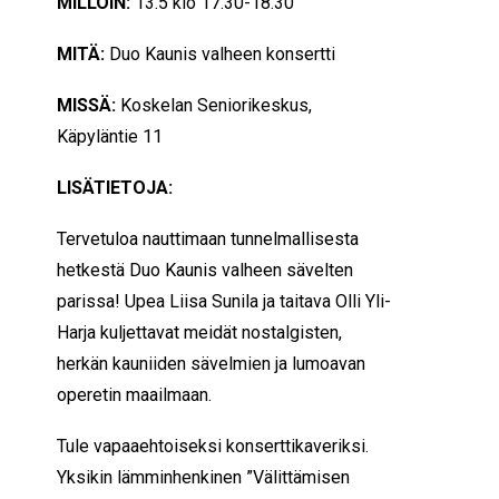
MILLOIN:
13.5 klo 17.30-18.30
MITÄ:
Duo Kaunis valheen konsertti
MISSÄ:
Koskelan Seniorikeskus,
Käpyläntie 11
LISÄTIETOJA:
Tervetuloa nauttimaan tunnelmallisesta
hetkestä Duo Kaunis valheen sävelten
parissa! Upea Liisa Sunila ja taitava Olli Yli-
Harja kuljettavat meidät nostalgisten,
herkän kauniiden sävelmien ja lumoavan
operetin maailmaan.
Tule vapaaehtoiseksi konserttikaveriksi.
Yksikin lämminhenkinen ”Välittämisen