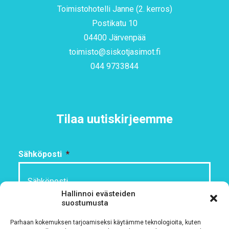
Toimistohotelli Janne (2. kerros)
Postikatu 10
04400 Järvenpää
toimisto@siskotjasimot.fi
044 9733844
Tilaa uutiskirjeemme
Sähköposti
*
Hallinnoi evästeiden
suostumusta
Rekisteriseloste
*
Parhaan kokemuksen tarjoamiseksi käytämme teknologioita, kuten
Hyväksyn ehdot