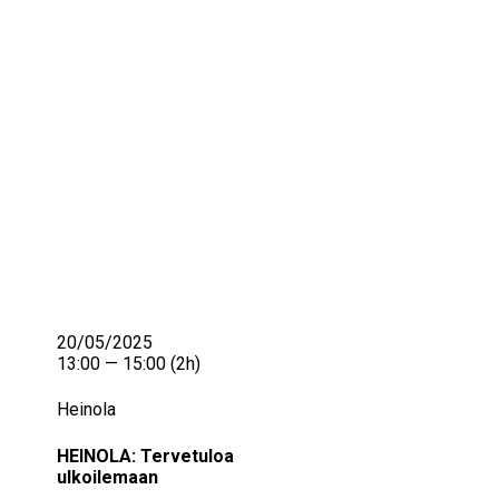
IKÄIHMISET
KOHTAAMISPAIKAT
MIESPORUKAT
YHTEYSTIEDOT
TILAA UUTISKIRJE
YHTEYDENOTTOLOMAKE
20/05/2025
13:00 — 15:00
(2h)
Heinola
HEINOLA: Tervetuloa
ulkoilemaan