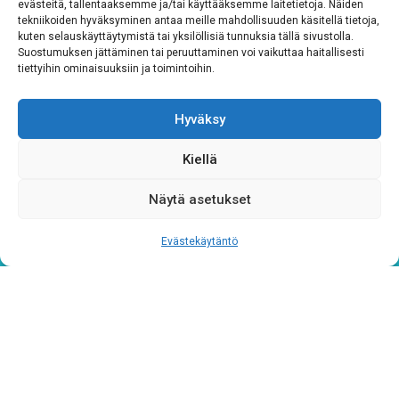
evästeitä, tallentaaksemme ja/tai käyttääksemme laitetietoja. Näiden
tekniikoiden hyväksyminen antaa meille mahdollisuuden käsitellä tietoja,
kuten selauskäyttäytymistä tai yksilöllisiä tunnuksia tällä sivustolla.
Tutustu rekisteriselosteeseemme
tämän linkin kautta!
Suostumuksen jättäminen tai peruuttaminen voi vaikuttaa haitallisesti
tiettyihin ominaisuuksiin ja toimintoihin.
CAPTCHA
Hyväksy
Kiellä
Näytä asetukset
Evästekäytäntö
Tietosuojaseloste
Verkkolaskutustiedot
Materiaalipankki