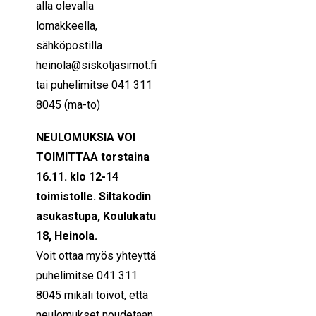
alla olevalla
lomakkeella,
sähköpostilla
heinol
a@siskotjasimot.fi
tai puhelimitse 041 311
8045 (ma-to)
NEULOMUKSIA VOI
TOIMITTAA torstaina
16.11. klo 12-14
toimistolle. Siltakodin
asukastupa, Koulukatu
18, Heinola.
Voit ottaa myös yhteyttä
puhelimitse 041 311
8045 mikäli toivot, että
neulomukset noudetaan