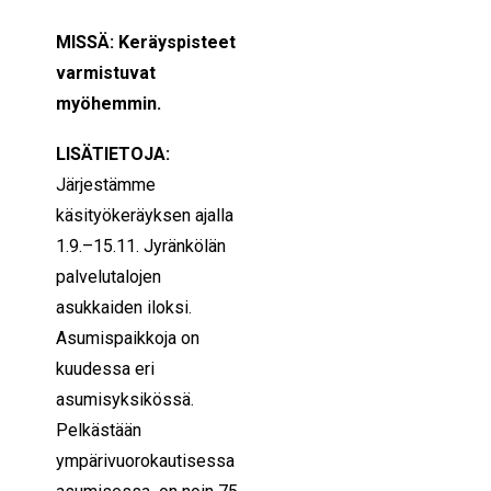
MISSÄ: Keräyspisteet
varmistuvat
myöhemmin.
LISÄTIETOJA:
Järjestämme
käsityökeräyksen ajalla
1.9.–15.11. Jyränkölän
palvelutalojen
asukkaiden iloksi.
Asumispaikkoja on
kuudessa eri
asumisyksikössä.
Pelkästään
ympärivuorokautisessa