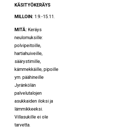
KÄSITYÖKERÄYS
MILLOIN:
1.9.-15.11.
MITÄ:
Keräys
neulomuksille:
polvipeitoille,
hartiahuiveille,
säärystimille,
kämmekkäille, pipoille
ym. päähineille
Jyränkölän
palvelutalojen
asukkaiden iloksi ja
lämmikkeeksi.
Villasukille ei ole
tarvetta.