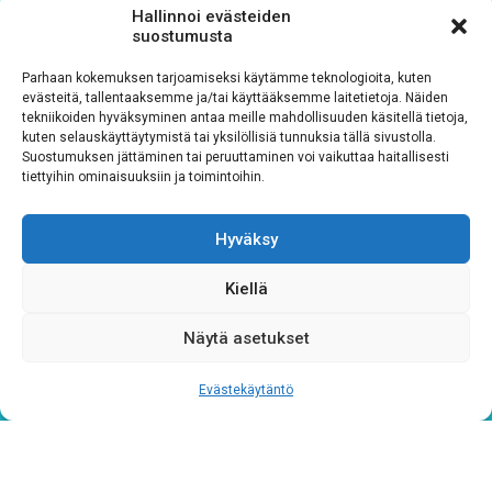
Hallinnoi evästeiden
suostumusta
Toimistohotelli Janne (2. kerros)
Parhaan kokemuksen tarjoamiseksi käytämme teknologioita, kuten
Postikatu 10
evästeitä, tallentaaksemme ja/tai käyttääksemme laitetietoja. Näiden
tekniikoiden hyväksyminen antaa meille mahdollisuuden käsitellä tietoja,
04400 Järvenpää
kuten selauskäyttäytymistä tai yksilöllisiä tunnuksia tällä sivustolla.
toimisto@siskotjasimot.fi
Suostumuksen jättäminen tai peruuttaminen voi vaikuttaa haitallisesti
tiettyihin ominaisuuksiin ja toimintoihin.
044 9733844
Hyväksy
Tilaa uutiskirjeemme
Kiellä
Näytä asetukset
Sähköposti
*
Evästekäytäntö