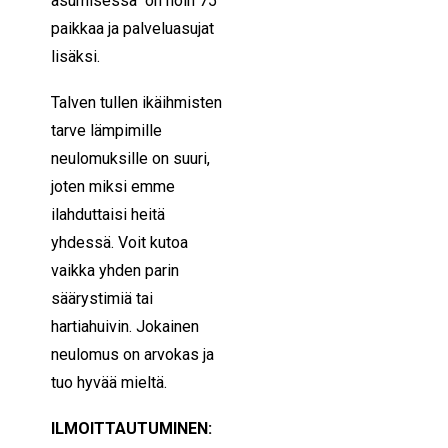
asumisessa on noin 75
paikkaa ja palveluasujat
lisäksi.
Talven tullen ikäihmisten
tarve lämpimille
neulomuksille on suuri,
joten miksi emme
ilahduttaisi heitä
yhdessä. Voit kutoa
vaikka yhden parin
säärystimiä tai
hartiahuivin. Jokainen
neulomus on arvokas ja
tuo hyvää mieltä.
ILMOITTAUTUMINEN: