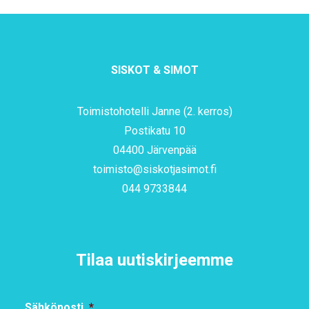
SISKOT & SIMOT
Toimistohotelli Janne (2. kerros)
Postikatu 10
04400 Järvenpää
toimisto@siskotjasimot.fi
044 9733844
Tilaa uutiskirjeemme
Sähköposti
*