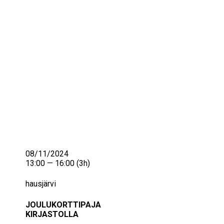
IKÄIHMISET
KOHTAAMISPAIKAT
MIESPORUKAT
YHTEYSTIEDOT
TILAA UUTISKIRJE
YHTEYDENOTTOLOMAKE
08/11/2024
13:00 — 16:00
(3h)
hausjärvi
JOULUKORTTIPAJA
KIRJASTOLLA