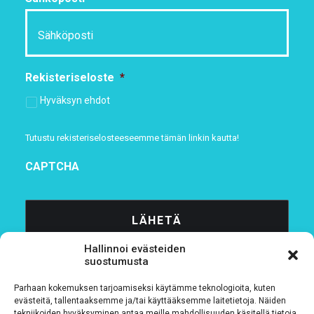
Rekisteriseloste
*
Hyväksyn ehdot
Tutustu rekisteriselosteeseemme
tämän linkin kautta!
CAPTCHA
Hallinnoi evästeiden
suostumusta
Parhaan kokemuksen tarjoamiseksi käytämme teknologioita, kuten
evästeitä, tallentaaksemme ja/tai käyttääksemme laitetietoja. Näiden
tekniikoiden hyväksyminen antaa meille mahdollisuuden käsitellä tietoja,