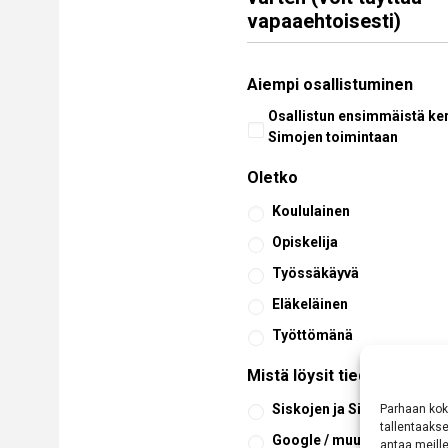
vapaaehtoisesti)
Aiempi osallistuminen
Osallistun ensimmäistä ker
Simojen toimintaan
Oletko
Koululainen
Opiskelija
Työssäkäyvä
Eläkeläinen
Työttömänä
Mistä löysit tiedon keikas
Siskojen ja Simojen verkk
Parhaan kok
tallentaaks
Google / muu hakukone
antaa meille