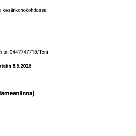
ana kesänkohokohdassa.
fi tai 0447747718/Toni
stään 8.6.2026
(Hämeenlinna)