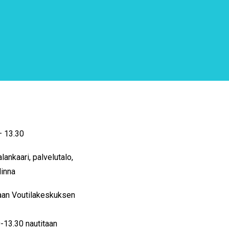
– 13.30
ankaari, palvelutalo
,
inna
aan Voutilakeskuksen
0-13.30
nautitaan