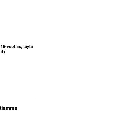
e 18-vuotias, täytä
ot)
intiamme