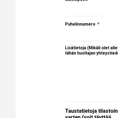
Puhelinnumero
*
Lisätietoja (Mikäli olet all
tähän huoltajan yhteystied
Taustatietoja tilasto
varten (voit täyttää