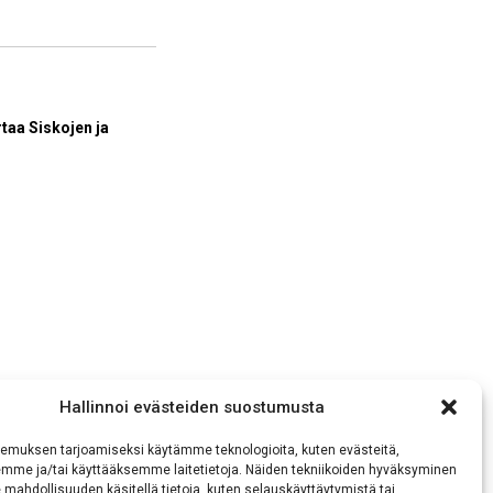
taa Siskojen ja
Hallinnoi evästeiden suostumusta
ta?
osivut
emuksen tarjoamiseksi käytämme teknologioita, kuten evästeitä,
emme ja/tai käyttääksemme laitetietoja. Näiden tekniikoiden hyväksyminen
 mahdollisuuden käsitellä tietoja, kuten selauskäyttäytymistä tai