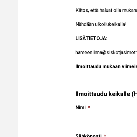
Kiitos, että haluat olla muk
Nähdään ulkoilukeikalla!
LISÄTIETOJA:
hameenlinna@siskotjasimot.
Ilmoittaudu mukaan viimei
Ilmoittaudu keikalle 
Nimi
*
Sähköposti
*