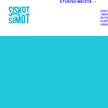
ETUSIVU
MEISTÄ
SISK
TARI
AVOI
KUMP
HANK