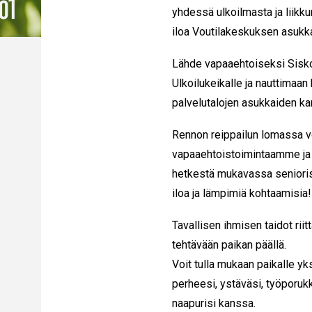
yhdessä ulkoilmasta ja liikk
iloa Voutilakeskuksen asukk
Lähde vapaaehtoiseksi Sisko
Ulkoilukeikalle ja nauttimaa
palvelutalojen asukkaiden ka
Rennon reippailun lomassa v
vapaaehtoistoimintaamme ja 
hetkestä mukavassa seniori
iloa ja lämpimiä kohtaamisia!
Tavallisen ihmisen taidot rii
tehtävään paikan päällä.
Voit tulla mukaan paikalle yk
perheesi, ystäväsi, työporukk
naapurisi kanssa.