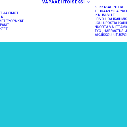
VAPAAEHTOISEKSI
KEIKKAKALENTERI
TEHDÄÄN YLLÄTYKS
OT JA SIMOT
IKÄIHMISILLE
NA
LEIVO ILOA IKÄIHMIS
MET TYÖPAIKAT
JOULUPOSTIA IKÄIH
PANIT
NUORTA VÄLITTÄMI
KEET
TYÖ-, HARRASTUS- 
AIKUISKOULUTUSPO