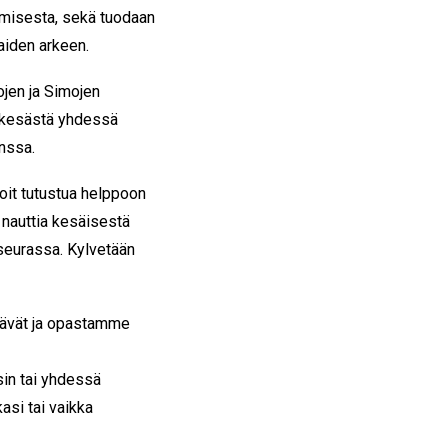
umisesta, sekä tuodaan
aiden arkeen.
jen ja Simojen
n kesästä yhdessä
nssa.
oit tutustua helppoon
nauttia kesäisestä
seurassa. Kylvetään
ttävät ja opastamme
sin tai yhdessä
asi tai vaikka