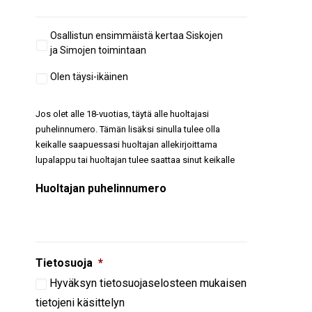
Aiempi
Osallistun ensimmäistä kertaa Siskojen
osallistuminen
ja Simojen toimintaan
Täysi-
Olen täysi-ikäinen
ikäisyys
Jos olet alle 18-vuotias, täytä alle huoltajasi
puhelinnumero. Tämän lisäksi sinulla tulee olla
keikalle saapuessasi huoltajan allekirjoittama
lupalappu tai huoltajan tulee saattaa sinut keikalle
Huoltajan puhelinnumero
Tietosuoja
*
Hyväksyn
tietosuojaselosteen
mukaisen
tietojeni käsittelyn