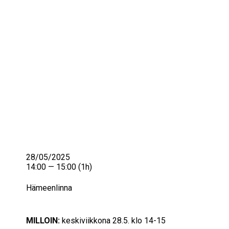
IKÄIHMISET
KOHTAAMISPAIKAT
MIESPORUKAT
YHTEYSTIEDOT
TILAA UUTISKIRJE
YHTEYDENOTTOLOMAKE
28/05/2025
14:00 — 15:00
(1h)
Hämeenlinna
MILLOIN:
keskiviikkona 28.5. klo 14-15