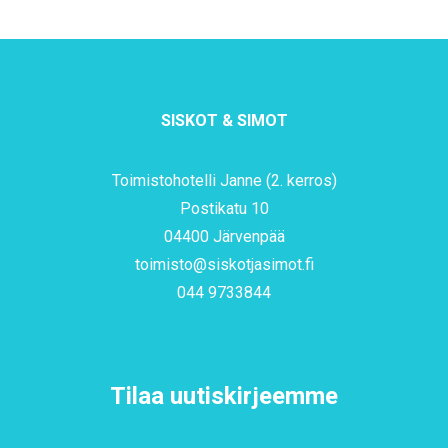
SISKOT & SIMOT
Toimistohotelli Janne (2. kerros)
Postikatu 10
04400 Järvenpää
toimisto@siskotjasimot.fi
044 9733844
Tilaa uutiskirjeemme