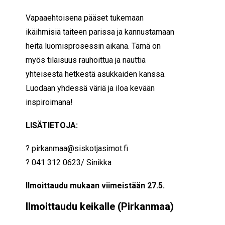
Vapaaehtoisena pääset tukemaan
ikäihmisiä taiteen parissa ja kannustamaan
heitä luomisprosessin aikana. Tämä on
myös tilaisuus rauhoittua ja nauttia
yhteisestä hetkestä asukkaiden kanssa.
Luodaan yhdessä väriä ja iloa kevään
inspiroimana!
LISÄTIETOJA:
? pirkanmaa@siskotjasimot.fi
? 041 312 0623/ Sinikka
Ilmoittaudu mukaan viimeistään 27.5.
Ilmoittaudu keikalle (Pirkanmaa)