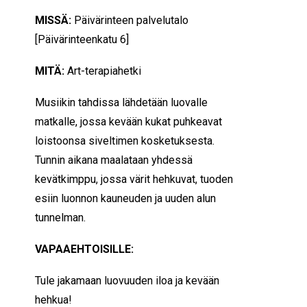
MISSÄ:
Päivärinteen palvelutalo
[Päivärinteenkatu 6]
MITÄ:
Art-terapiahetki
Musiikin tahdissa lähdetään luovalle
matkalle, jossa kevään kukat puhkeavat
loistoonsa siveltimen kosketuksesta.
Tunnin aikana maalataan yhdessä
kevätkimppu, jossa värit hehkuvat, tuoden
esiin luonnon kauneuden ja uuden alun
tunnelman.
VAPAAEHTOISILLE:
Tule jakamaan luovuuden iloa ja kevään
hehkua!