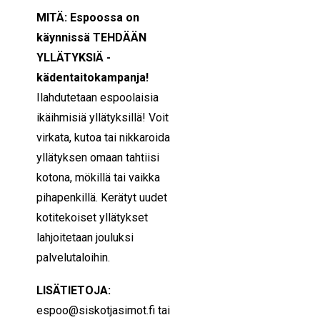
MITÄ: Espoossa on
käynnissä TEHDÄÄN
YLLÄTYKSIÄ -
kädentaitokampanja!
Ilahdutetaan espoolaisia
ikäihmisiä yllätyksillä! Voit
virkata, kutoa tai nikkaroida
yllätyksen omaan tahtiisi
kotona, mökillä tai vaikka
pihapenkillä. Kerätyt uudet
kotitekoiset yllätykset
lahjoitetaan jouluksi
palvelutaloihin.
LISÄTIETOJA:
espoo@siskotjasimot.fi tai