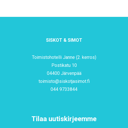
SISKOT & SIMOT
Toimistohotelli Janne (2. kerros)
Postikatu 10
04400 Järvenpää
toimisto@siskotjasimot.fi
044 9733844
Tilaa uutiskirjeemme