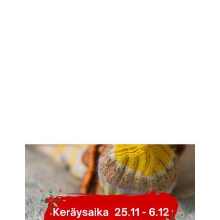
IKÄIHMISET
KOHTAAMISPAIKAT
MIESPORUKAT
YHTEYSTIEDOT
TILAA UUTISKIRJE
YHTEYDENOTTOLOMAKE