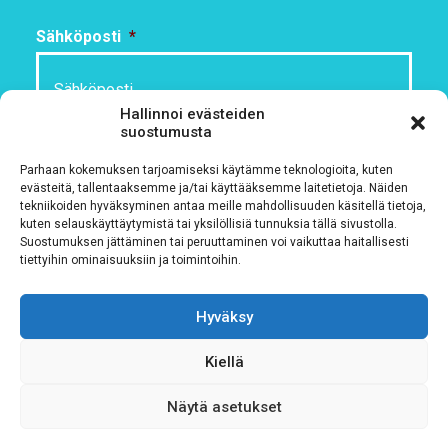
Sähköposti
*
Hallinnoi evästeiden
suostumusta
Rekisteriseloste
*
Parhaan kokemuksen tarjoamiseksi käytämme teknologioita, kuten
Hyväksyn ehdot
evästeitä, tallentaaksemme ja/tai käyttääksemme laitetietoja. Näiden
tekniikoiden hyväksyminen antaa meille mahdollisuuden käsitellä tietoja,
kuten selauskäyttäytymistä tai yksilöllisiä tunnuksia tällä sivustolla.
Tutustu rekisteriselosteeseemme
tämän linkin kautta!
Suostumuksen jättäminen tai peruuttaminen voi vaikuttaa haitallisesti
tiettyihin ominaisuuksiin ja toimintoihin.
CAPTCHA
Hyväksy
Kiellä
Näytä asetukset