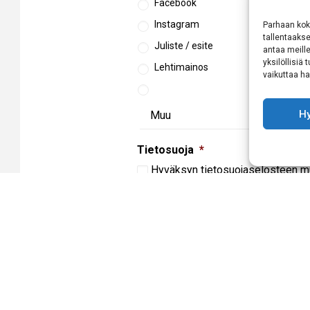
Facebook
Instagram
Parhaan kok
tallentaaks
Juliste / esite
antaa meille
yksilöllisiä
Lehtimainos
vaikuttaa hai
H
Tietosuoja
*
Hyväksyn
tietosuojaselosteen
mu
käsittelyn
CAPTCHA