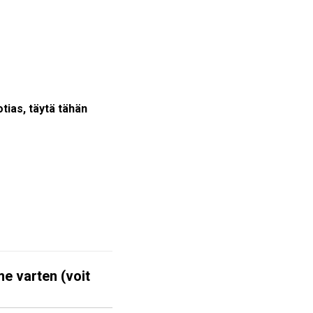
otias, täytä tähän
me varten (voit