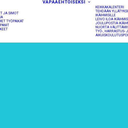
VAPAAEHTOISEKSI
KEIKKAKALENTERI
TEHDÄÄN YLLÄTYKS
OT JA SIMOT
IKÄIHMISILLE
NA
LEIVO ILOA IKÄIHMIS
MET TYÖPAIKAT
JOULUPOSTIA IKÄIH
PANIT
NUORTA VÄLITTÄMI
KEET
TYÖ-, HARRASTUS- 
AIKUISKOULUTUSPO