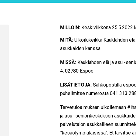
MILLOIN:
Keskiviikkona 25.5.2022 
MITÄ:
Ulkoilukeikka Kauklahden elä
asukkaiden kanssa.
MISSÄ:
Kauklahden elä ja asu -sen
4, 02780 Espoo
LISÄTIETOJA:
Sähköpostilla espoo
puhelimitse numerosta 041 313 28
Tervetuloa mukaan ulkoilemaan #ih
ja asu- seniorikeskuksen asukkaid
palvelutalon asukkailleen suunnitte
”kesäolympialaisissa”. Et tarvitse