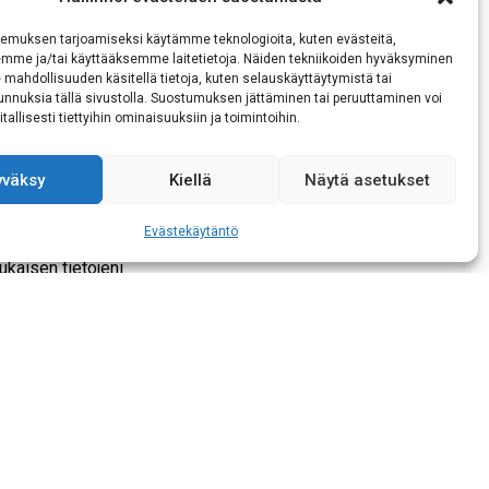
emuksen tarjoamiseksi käytämme teknologioita, kuten evästeitä,
emme ja/tai käyttääksemme laitetietoja. Näiden tekniikoiden hyväksyminen
 mahdollisuuden käsitellä tietoja, kuten selauskäyttäytymistä tai
 tunnuksia tällä sivustolla. Suostumuksen jättäminen tai peruuttaminen voi
tallisesti tiettyihin ominaisuuksiin ja toimintoihin.
yväksy
Kiellä
Näytä asetukset
Evästekäytäntö
kaisen tietojeni