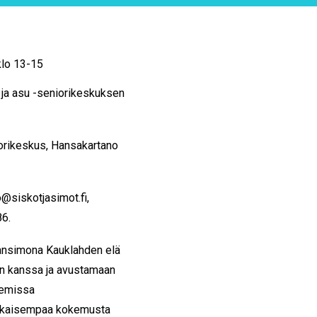
klo 13-15
 ja asu -seniorikeskuksen
iorikeskus, Hansakartano
@siskotjasimot.fi,
86.
ansimona Kauklahden elä
en kanssa ja avustamaan
lemissa
 aikaisempaa kokemusta