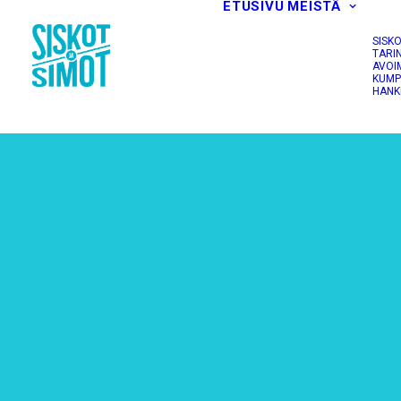
ETUSIVU
MEISTÄ
SISK
TARI
AVOI
KUMP
HANK