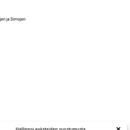
jen ja Simojen
Hallinnoi evästeiden suostumusta