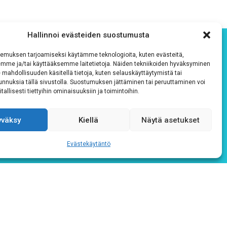
Hallinnoi evästeiden suostumusta
emuksen tarjoamiseksi käytämme teknologioita, kuten evästeitä,
emme ja/tai käyttääksemme laitetietoja. Näiden tekniikoiden hyväksyminen
 mahdollisuuden käsitellä tietoja, kuten selauskäyttäytymistä tai
 tunnuksia tällä sivustolla. Suostumuksen jättäminen tai peruuttaminen voi
tallisesti tiettyihin ominaisuuksiin ja toimintoihin.
yväksy
Kiellä
Näytä asetukset
Evästekäytäntö