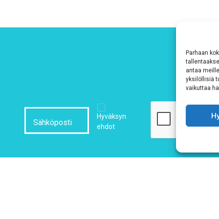
Parhaan kok
tallentaaks
antaa meille
yksilöllisiä
vaikuttaa hai
H
Hyväksyn
ehdot
Tutustu tietosuojaselosteeseemme
tämän linkin kautta!