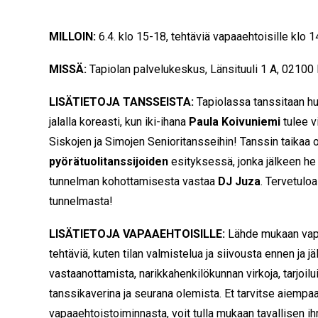
MILLOIN:
6.4. klo 15-18, tehtäviä vapaaehtoisille klo 
MISSÄ:
Tapiolan palvelukeskus, Länsituuli 1 A, 02100 
LISÄTIETOJA TANSSEISTA:
Tapiolassa tanssitaan hu
jalalla koreasti, kun iki-ihana
Paula Koivuniemi
tulee v
Siskojen ja Simojen Senioritansseihin! Tanssin taika
pyörätuolitanssijoiden
esityksessä, jonka jälkeen he 
tunnelman kohottamisesta vastaa
DJ Juza
. Tervetulo
tunnelmasta!
LISÄTIETOJA VAPAAEHTOISILLE:
Lähde mukaan vapaa
tehtäviä, kuten tilan valmistelua ja siivousta ennen ja 
vastaanottamista, narikkahenkilökunnan virkoja, tarjoil
tanssikaverina ja seurana olemista.
Et tarvitse aiemp
vapaaehtoistoiminnasta, voit tulla mukaan tavallisen ihm