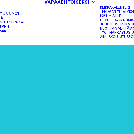
VAPAAEHTOISEKSI
KEIKKAKALENTERI
TEHDÄÄN YLLÄTYKS
OT JA SIMOT
IKÄIHMISILLE
NA
LEIVO ILOA IKÄIHMIS
MET TYÖPAIKAT
JOULUPOSTIA IKÄIH
PANIT
NUORTA VÄLITTÄMI
KEET
TYÖ-, HARRASTUS- 
AIKUISKOULUTUSPO