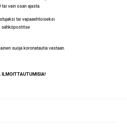
tai vain osan ajasta.
istujaksi tai vapaaehtoiseksi
a sähköpostitse
kainen suoja koronatautia vastaan.
 ILMOITTAUTUMISIA!