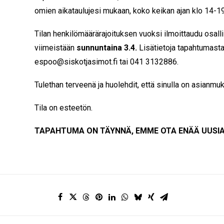
omien aikataulujesi mukaan, koko keikan ajan klo 14-19 
Tilan henkilömäärärajoituksen vuoksi ilmoittaudu osall
viimeistään
sunnuntaina 3.4.
Lisätietoja tapahtumast
espoo@siskotjasimot.fi tai 041 3132886.
Tulethan terveenä ja huolehdit, että sinulla on asianmu
Tila on esteetön.
TAPAHTUMA ON TÄYNNÄ, EMME OTA ENÄÄ UUSIA