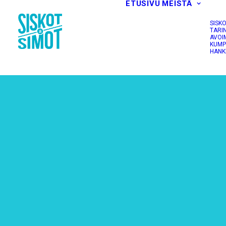
ETUSIVU
MEISTÄ
SISK
TARI
AVOI
KUMP
HANK