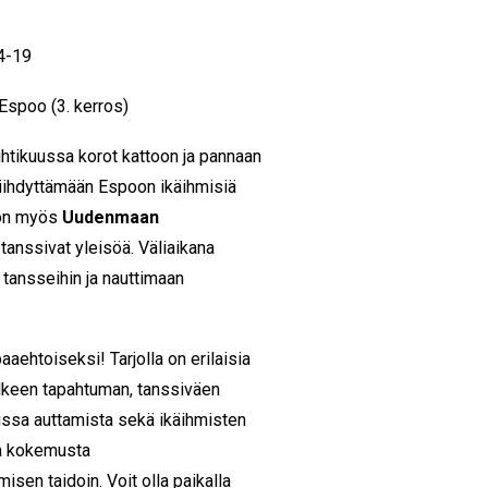
14-19
Espoo (3. kerros)
htikuussa korot kattoon ja pannaan
iihdyttämään Espoon ikäihmisiä
a on myös
Uudenmaan
tanssivat yleisöä. Väliaikana
a tansseihin ja nauttimaan
ehtoiseksi! Tarjolla on erilaisia
jälkeen tapahtuman, tanssiväen
uissa auttamista sekä ikäihmisten
aa kokemusta
isen taidoin. Voit olla paikalla