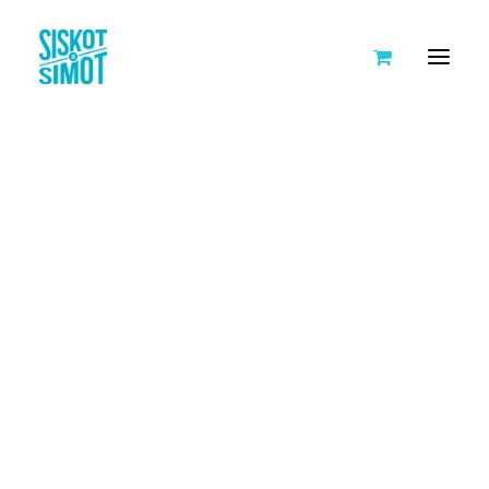
SISKOT JA SIMOT
TARINA
ESPOO: TANSSITAAN
AVOIMET TYÖPAIKAT
#IHANSIMONA
KUMPPANIT
HANKKEET
KEIKKAKALENTERI
TEHDÄÄN YLLÄTYKSIÄ IKÄIHMISILLE
LEIVO ILOA IKÄIHMISILLE
JOULUPOSTIA IKÄIHMISILLE
NUORTA VÄLITTÄMISTÄ
TYÖ-, HARRASTUS- JA AIKUISKOULUTUSPORUKAT