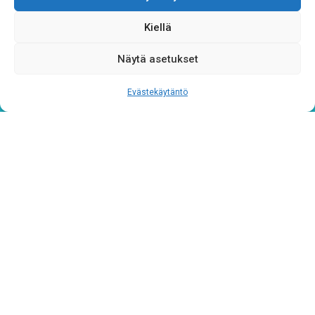
toimisto@siskotjasimot.fi
Kiellä
044 9733844
Näytä asetukset
Evästekäytäntö
Tilaa uutiskirjeemme
Sähköposti
*
Rekisteriseloste
*
Hyväksyn ehdot
Tutustu rekisteriselosteeseemme
tämän linkin kautta!