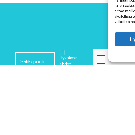
Parhaan kok
tallentaaks
antaa meille
yksilöllisiä
vaikuttaa hai
H
Hyväksyn
ehdot
Tutustu tietosuojaselosteeseemme
tämän linkin kautta!