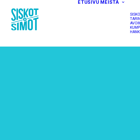
ETUSIVU
MEISTÄ
SISK
TARI
AVOI
KUMP
HANK