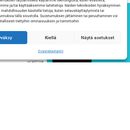
emuksen tarjoamiseksi käytämme teknologioita, kuten evästeitä,
emme ja/tai käyttääksemme laitetietoja. Näiden tekniikoiden hyväksyminen
 mahdollisuuden käsitellä tietoja, kuten selauskäyttäytymistä tai
 tunnuksia tällä sivustolla. Suostumuksen jättäminen tai peruuttaminen voi
tallisesti tiettyihin ominaisuuksiin ja toimintoihin.
yväksy
Kiellä
Näytä asetukset
Evästekäytäntö