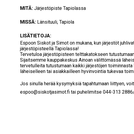
MITÄ:
Järjestöpiste Tapiolassa
MISSÄ:
Länsituuli, Tapiola
LISÄTIETOJA:
Espoon Siskot ja Simot on mukana, kun järjestöt juhliv
järjestöpisteellä Tapiolassa!
Tervetuloa järjestöpisteen telttakatokseen tutustumaa
Sijaitsemme kauppakeskus Ainoan välittömässä läheis
tervetulleita tutustumaan kaikki järjestöjen toiminnasta 
läheiselleen tai asiakkailleen hyvinvointia tukevaa toim
Jos sinulla herää kysymyksiä tapahtumaan liittyen, vo
espoo@siskotjasimot.fi tai puhelimitse 044-313 2886