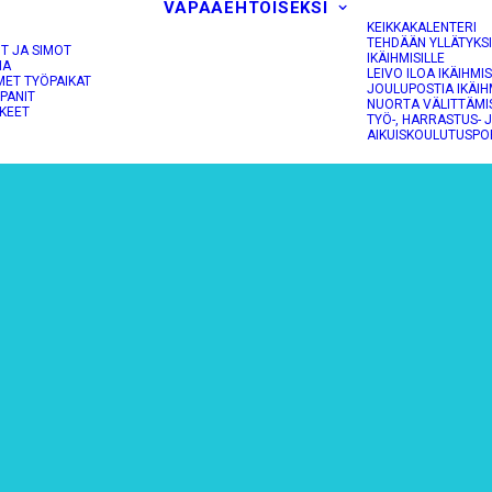
VAPAAEHTOISEKSI
KEIKKAKALENTERI
TEHDÄÄN YLLÄTYKS
OT JA SIMOT
IKÄIHMISILLE
NA
LEIVO ILOA IKÄIHMIS
MET TYÖPAIKAT
JOULUPOSTIA IKÄIH
PANIT
NUORTA VÄLITTÄMI
KEET
TYÖ-, HARRASTUS- 
AIKUISKOULUTUSPO