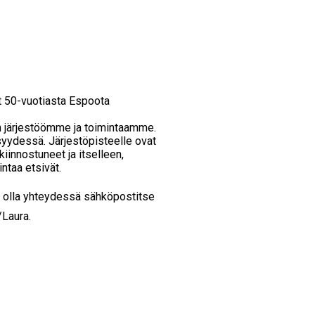
at 50-vuotiasta Espoota
n järjestöömme ja toimintaamme.
yydessä. Järjestöpisteelle ovat
kiinnostuneet ja itselleen,
intaa etsivät.
it olla yhteydessä sähköpostitse
/Laura.