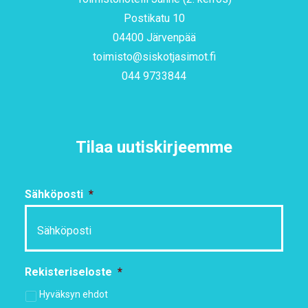
Postikatu 10
04400 Järvenpää
toimisto@siskotjasimot.fi
044 9733844
Tilaa uutiskirjeemme
Sähköposti
*
Rekisteriseloste
*
Hyväksyn ehdot