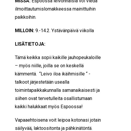
MISSÄ:
Espoossa leivonnaisia voi viedä
ilmoittautumislomakkeessa mainittuihin
paikkoihin.
MILLOIN:
9.-14.2. Ystävänpäivä viikolla
LISÄTIETOJA:
Tämä keikka sopii kaikille jauhopeukaloille
– myös niille, joilla se on keskellä
kämmentä. “Leivo iloa ikäihmisille “ -
talkoot järjestetään usealla
toimintapaikkakunnalla samanaikaisesti ja
siihen ovat tervetulleita osallistumaan
kaikki halukkaat myös Espoossa!
Vapaaehtoisena voit leipoa kotonasi jotain
säilyvää, laktoositonta ja pähkinätöntä.