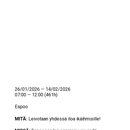
IKÄIHMISET
KOHTAAMISPAIKAT
MIESPORUKAT
YHTEYSTIEDOT
TILAA UUTISKIRJE
YHTEYDENOTTOLOMAKE
26/01/2026 — 14/02/2026
07:00 — 12:00
(461h)
Espoo
MITÄ:
Leivotaan yhdessä iloa ikäihmisille!