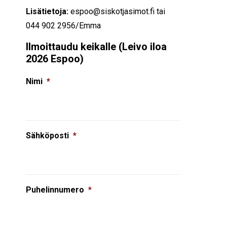
Lisätietoja:
espoo@siskotjasimot.fi tai
044 902 2956/Emma
Ilmoittaudu keikalle (Leivo iloa
2026 Espoo)
Nimi
*
Sähköposti
*
Puhelinnumero
*