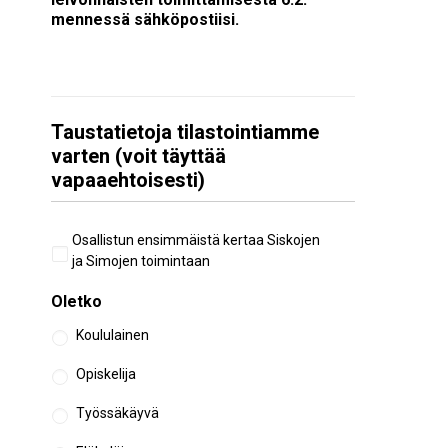
mennessä sähköpostiisi.
Taustatietoja tilastointiamme
varten (voit täyttää
vapaaehtoisesti)
Aiempi
Osallistun ensimmäistä kertaa Siskojen
osallistuminen
ja Simojen toimintaan
Oletko
Koululainen
Opiskelija
Työssäkäyvä