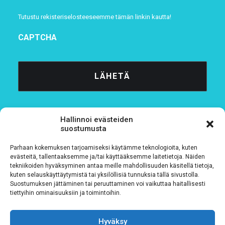
Tutustu rekisteriselosteeseemme
tämän linkin kautta!
CAPTCHA
Hallinnoi evästeiden
suostumusta
Parhaan kokemuksen tarjoamiseksi käytämme teknologioita, kuten
Tietosuojaseloste
evästeitä, tallentaaksemme ja/tai käyttääksemme laitetietoja. Näiden
tekniikoiden hyväksyminen antaa meille mahdollisuuden käsitellä tietoja,
kuten selauskäyttäytymistä tai yksilöllisiä tunnuksia tällä sivustolla.
Verkkolaskutustiedot
Suostumuksen jättäminen tai peruuttaminen voi vaikuttaa haitallisesti
tiettyihin ominaisuuksiin ja toimintoihin.
Materiaalipankki
Hyväksy