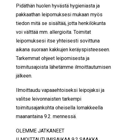
Pidäthän huolen hyvästä hygieniasta ja
pakkaathan leipomuksesi mukaan myös
tiedon mitä se sisältää, jotta henkilökunta
voi välttää mm. allergioita. Toimitat
leipomuksesi itse yhteisesti sovittuna
aikana suoraan kakkujen keräyspisteeseen.
Tarkemmat ohjeet leipomisesta ja
toimitusajoista lähetämme ilmoittautumisen
jälkeen.
Ilmoittaudu vapaaehtoiseksi leipojaksi ja
valitse leivonnaisten tarkempi
toimitusajankohta oheisella lomakkeella
maananta
ina 9.2. mennessä.
OLEMME JATKANEET
ILMOITTAUTUMISAIKAA 9.2 SAAKKA,