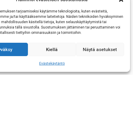
emuksen tarjoamiseksi käytämme teknologioita, kuten evästeitä,
emme ja/tai käyttääksemme laitetietoja. Näiden tekniikoiden hyväksyminen
 mahdollisuuden käsitellä tietoja, kuten selauskäyttäytymistä tai
 tunnuksia tällä sivustolla. Suostumuksen jättäminen tai peruuttaminen voi
tallisesti tiettyihin ominaisuuksiin ja toimintoihin.
yväksy
Kiellä
Näytä asetukset
kaisen tietojeni
Evästekäytäntö