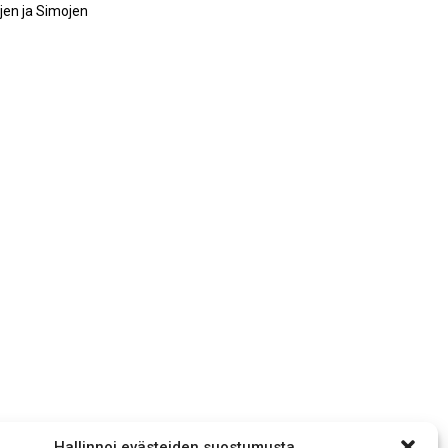
jen ja Simojen
Hallinnoi evästeiden suostumusta