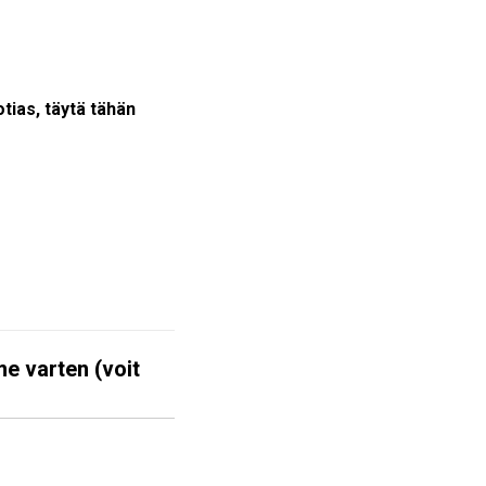
otias, täytä tähän
me varten (voit