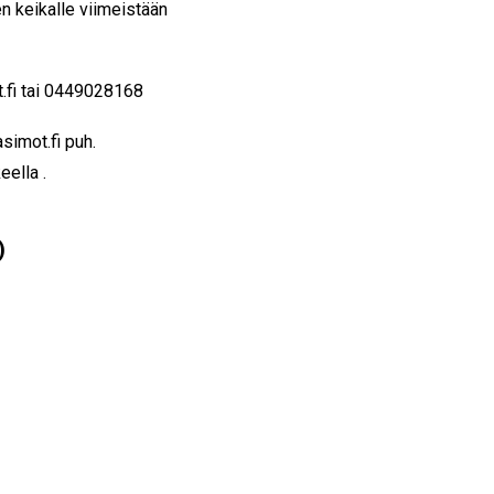
n keikalle viimeistään
.fi tai 0449028168
imot.fi puh.
eella .
)