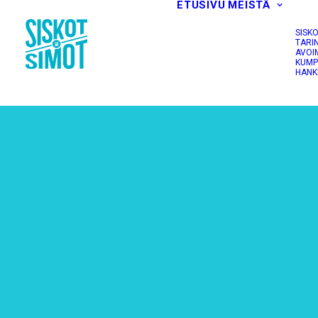
ETUSIVU
MEISTÄ
SISK
TARI
AVOI
KUMP
HANK