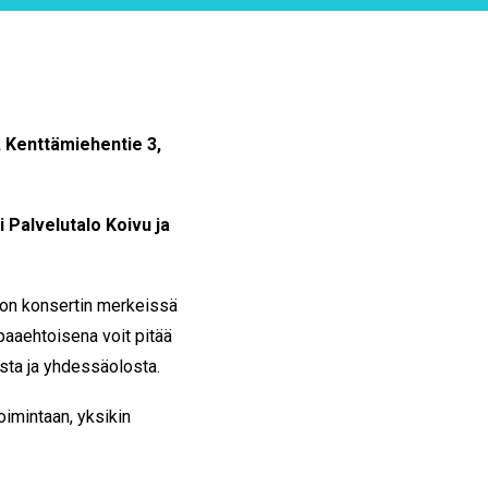
, Kenttämiehentie 3,
 Palvelutalo Koivu ja
on konsertin merkeissä
paaehtoisena voit pitää
ista ja yhdessäolosta.
oimintaan, yksikin