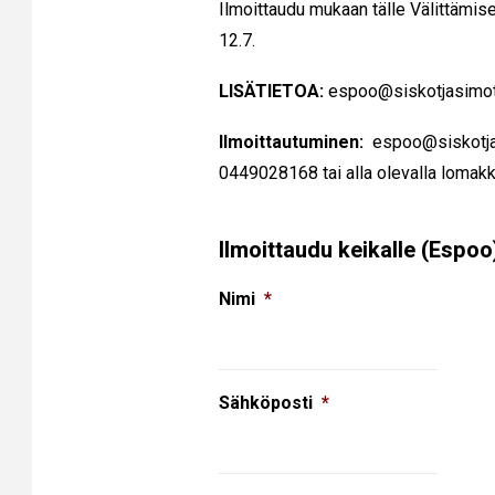
Ilmoittaudu mukaan tälle Välittämise
12.7.
LISÄTIETOA:
espoo
@siskotjasimot
Ilmoittautuminen:
espoo@siskotjas
0449028168 tai alla olevalla lomakk
Ilmoittaudu keikalle (Espoo
Nimi
*
Sähköposti
*