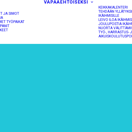
VAPAAEHTOISEKSI
KEIKKAKALENTERI
TEHDÄÄN YLLÄTYKS
OT JA SIMOT
IKÄIHMISILLE
NA
LEIVO ILOA IKÄIHMIS
MET TYÖPAIKAT
JOULUPOSTIA IKÄIH
PANIT
NUORTA VÄLITTÄMI
KEET
TYÖ-, HARRASTUS- 
AIKUISKOULUTUSPO