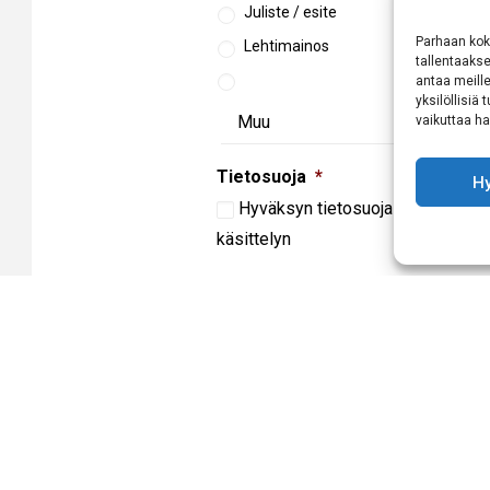
Juliste / esite
Parhaan kok
Lehtimainos
tallentaaks
antaa meille
yksilöllisiä
vaikuttaa hai
Tietosuoja
*
H
Hyväksyn
tietosuojaselosteen
mu
käsittelyn
CAPTCHA